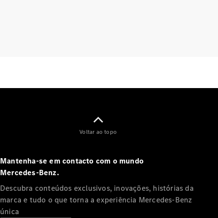
Agendar a
sua
manutenção
Assistência
e serviços
de
reparação
Assistência
em estrada
Seguro
Aplicações
Mercedes-
Voltar ao topo
Benz
Manuais do
condutor
Mantenha-se em contacto com o mundo
Mercedes‑Benz.
Apoio ao
Descubra conteúdos exclusivos, inovações, histórias da
cliente e
marca e tudo o que torna a experiência Mercedes‑Benz
contacto
única
Garantias