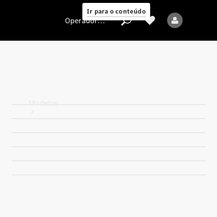
Ir para o conteúdo
Operadora/proteção de dados
Operadora/proteção
de dados
Modelos
Todos os modelos
Novos modelos