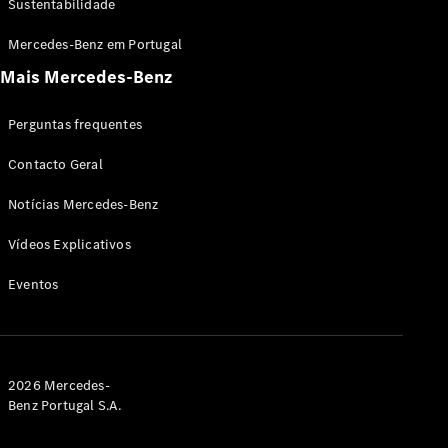
Sustentabilidade
Condução
Mercedes-Benz em Portugal
autónoma
Mais Mercedes-Benz
Sistemas de
assistência
à condução
Perguntas frequentes
e segurança
Multimédia
Contacto Geral
MBUX
Atualizações
Notícias Mercedes-Benz
“over-the-
air”
Vídeos Explicativos
Design e
Eventos
Inovação
Sustentabilidade
Mobilidade
elétrica
Mercedes-
2026 Mercedes-
Benz
Benz Portugal S.A.
Portugal