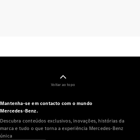
Agendar a
sua
manutenção
Assistência
e serviços
de
reparação
Assistência
em estrada
Seguro
Aplicações
Mercedes-
Voltar ao topo
Benz
Manuais do
condutor
Mantenha-se em contacto com o mundo
Mercedes‑Benz.
Apoio ao
Descubra conteúdos exclusivos, inovações, histórias da
cliente e
marca e tudo o que torna a experiência Mercedes‑Benz
contacto
única
Garantias