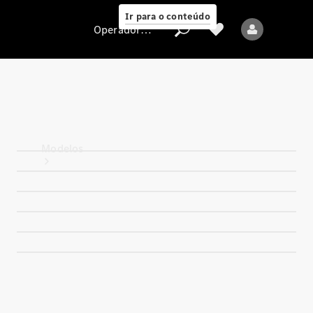
Ir para o conteúdo
Operadora/proteção de dados
Operadora/proteção
de dados
Modelos
Todos os modelos
Novos modelos