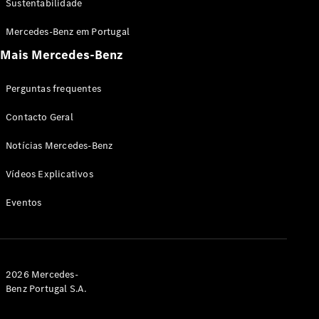
Sustentabilidade
Condução
Mercedes-Benz em Portugal
autónoma
Mais Mercedes-Benz
Sistemas de
assistência
à condução
Perguntas frequentes
e segurança
Multimédia
Contacto Geral
MBUX
Atualizações
Notícias Mercedes-Benz
“over-the-
air”
Vídeos Explicativos
Design e
Eventos
Inovação
Sustentabilidade
Mobilidade
elétrica
Mercedes-
2026 Mercedes-
Benz
Benz Portugal S.A.
Portugal