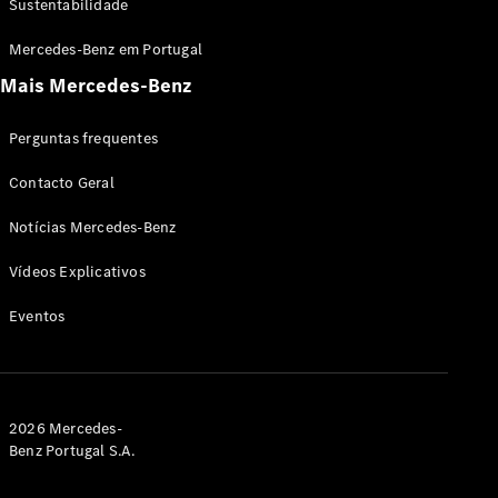
Sustentabilidade
Condução
Mercedes-Benz em Portugal
autónoma
Mais Mercedes-Benz
Sistemas de
assistência
à condução
Perguntas frequentes
e segurança
Multimédia
Contacto Geral
MBUX
Atualizações
Notícias Mercedes-Benz
“over-the-
air”
Vídeos Explicativos
Design e
Eventos
Inovação
Sustentabilidade
Mobilidade
elétrica
Mercedes-
2026 Mercedes-
Benz
Benz Portugal S.A.
Portugal