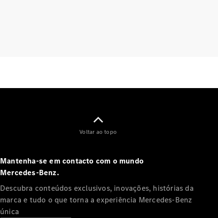
Agendar a
sua
manutenção
Assistência
e serviços
de
reparação
Assistência
em estrada
Seguro
Aplicações
Mercedes-
Voltar ao topo
Benz
Manuais do
condutor
Mantenha-se em contacto com o mundo
Mercedes‑Benz.
Apoio ao
Descubra conteúdos exclusivos, inovações, histórias da
cliente e
marca e tudo o que torna a experiência Mercedes‑Benz
contacto
única
Garantias