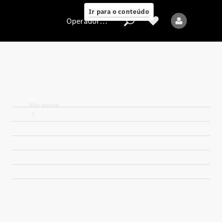
Ir para o conteúdo
Operadora/proteção de dados
Operadora/proteção
de dados
Modelos
Todos os modelos
Novos modelos