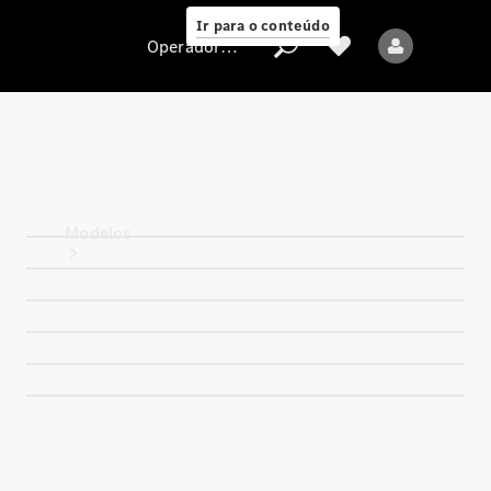
Ir para o conteúdo
Operadora/proteção de dados
Operadora/proteção
de dados
Modelos
Todos os modelos
Novos modelos