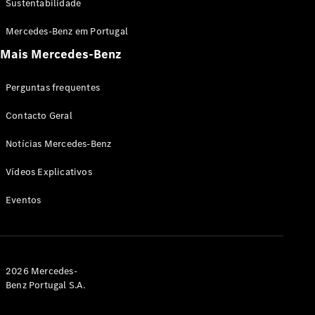
Sustentabilidade
Condução
Mercedes-Benz em Portugal
autónoma
Mais Mercedes-Benz
Sistemas de
assistência
à condução
Perguntas frequentes
e segurança
Multimédia
Contacto Geral
MBUX
Atualizações
Notícias Mercedes-Benz
“over-the-
air”
Vídeos Explicativos
Design e
Eventos
Inovação
Sustentabilidade
Mobilidade
elétrica
Mercedes-
2026 Mercedes-
Benz
Benz Portugal S.A.
Portugal