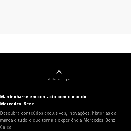
Agendar a
sua
manutenção
Assistência
e serviços
de
reparação
Assistência
em estrada
Seguro
Aplicações
Mercedes-
Voltar ao topo
Benz
Manuais do
condutor
Mantenha-se em contacto com o mundo
Mercedes‑Benz.
Apoio ao
Descubra conteúdos exclusivos, inovações, histórias da
cliente e
marca e tudo o que torna a experiência Mercedes‑Benz
contacto
única
Garantias