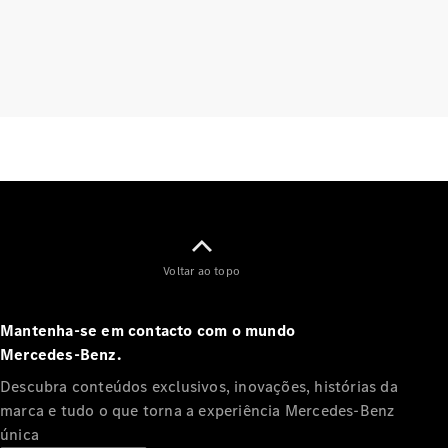
Agendar a
sua
manutenção
Assistência
e serviços
de
reparação
Assistência
em estrada
Seguro
Aplicações
Mercedes-
Voltar ao topo
Benz
Manuais do
condutor
Mantenha-se em contacto com o mundo
Mercedes‑Benz.
Apoio ao
Descubra conteúdos exclusivos, inovações, histórias da
cliente e
marca e tudo o que torna a experiência Mercedes‑Benz
contacto
única
Garantias