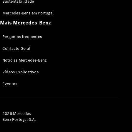
Sustentabilidade
Condução
Mercedes-Benz em Portugal
autónoma
Mais Mercedes-Benz
Sistemas de
assistência
à condução
Perguntas frequentes
e segurança
Multimédia
Contacto Geral
MBUX
Atualizações
Notícias Mercedes-Benz
“over-the-
air”
Vídeos Explicativos
Design e
Eventos
Inovação
Sustentabilidade
Mobilidade
elétrica
Mercedes-
2026 Mercedes-
Benz
Benz Portugal S.A.
Portugal