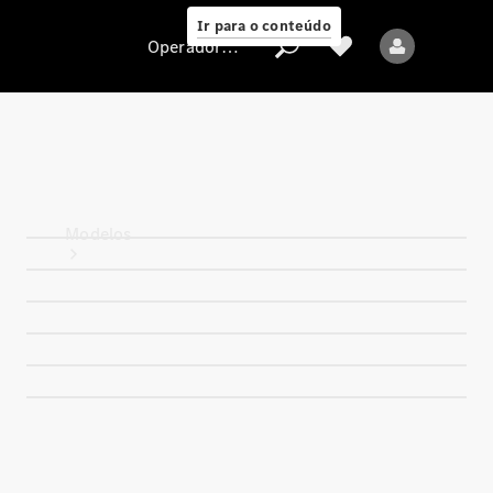
Ir para o conteúdo
Operadora/proteção de dados
Operadora/proteção
de dados
Modelos
Todos os modelos
Novos modelos