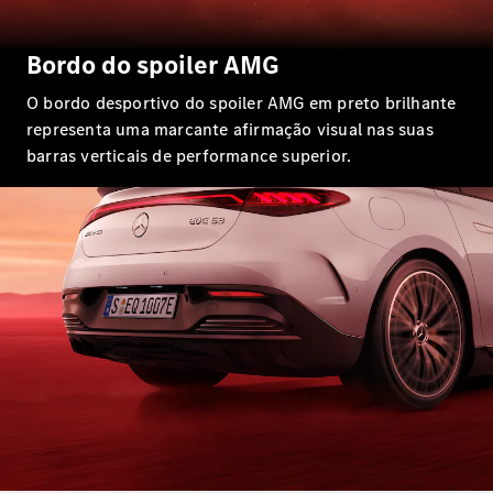
Classe E
Novo
Limousine
Bordo do spoiler AMG
Classe S
Classe S
O bordo desportivo do spoiler AMG em preto brilhante
Limousine
representa uma marcante afirmação visual nas suas
Mercedes-
Maybach
barras verticais de performance superior.
Novo
Classe S
Configurador
Showroom
Online
SUV
Todos os
SUVs