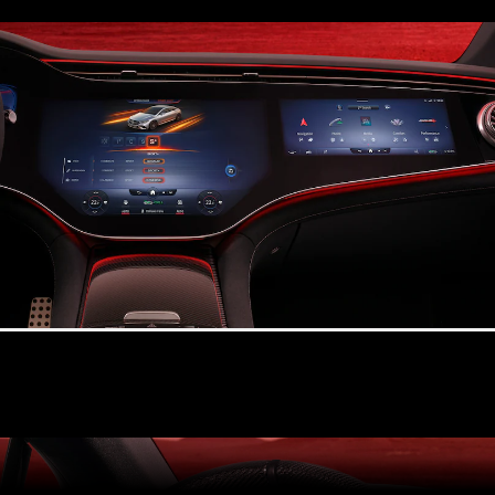
Todos os
Compactos
Classe A
Limousine
compacta
Classe B
Configurador
Showroom
Online
Coupé
Todos os
Coupés