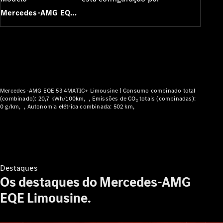
Modelos híbridos plug-in
Mercedes-AMG EQE Limousine
Limousine
Mercedes-AMG EQE 53 4MATIC+ Limousine |
Consumo combinado total
(combinado): 20,7 kWh/100km
Emissões de CO₂ totais (combinadas):
Todas as
0 g/km
Autonomia elétrica combinada: 502 km
Limousines
CLA
Elétrico
CLA
Classe C
Limousine
Classe C
Destaques
Novo
Elétrico
Limousine
Os destaques do Mercedes-AMG
EQE
EQE Limousine.
Elétrico
Limousine
EQS
Novo
Elétrico
Limousine