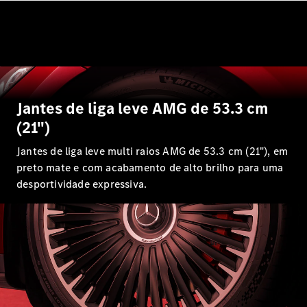
EQE
Elétrico
SUV
EQS
Elétrico
SUV
Mercedes-
Maybach
Elétrico
EQS SUV
Jantes de liga leve AMG de 53.3 cm
GLA
GLA
(21")
Novo
GLA
Novo
Elétrico
Jantes de liga leve multi raios AMG de 53.3 cm (21"), em
GLB
Elétrico
GLB
preto mate e com acabamento de alto brilho para uma
Novo
GLC
Elétrico
desportividade expressiva.
GLC
GLC Coupé
GLE
Novo
GLE
Novo
Coupé
GLS
Novo
Mercedes-
Maybach
Novo