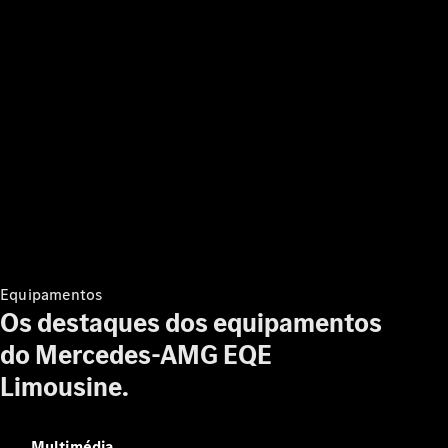
Encontrar
veículos
novos
Encontrar
veículos
usados
Corporativo
Equipamentos
e frotas
Os destaques dos equipamentos
Usados
do Mercedes-AMG EQE
certificados
Limousine.
Configurador
e preços
Marcar um
Multimédia