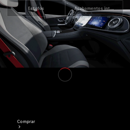
Estofos
Acabamentos interiores
Veículos Comerciais Ligeiros
Configurador
Showroom Online
Comprar