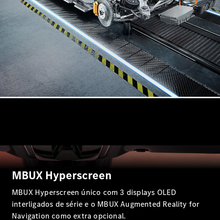
Shooting
Novo
Brake
Classe C
Station
Classe C
All-Terrain
Classe
E
Novo
Station
Classe E
All-
Novo
Terrain
Configurador
Showroom
Online
MBUX Hyperscreen
Compacto
MBUX Hyperscreen único com 3 displays OLED
interligados de série e o MBUX Augmented Reality for
Navigation como extra opcional.