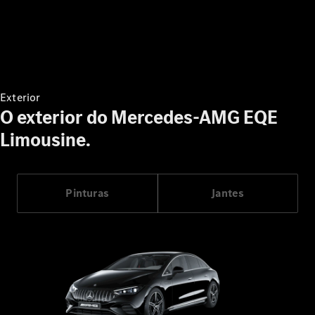
CLE Cabrio
Mercedes-
AMG SL
Novo
Roadster
Mercedes-
Maybach SL
Monogram
Exterior
Series
O exterior do Mercedes-AMG EQE
Limousine.
Configurador
Showroom
Online
Grand Limousine
Pinturas
Jantes
VLE
Novo
Elétrico