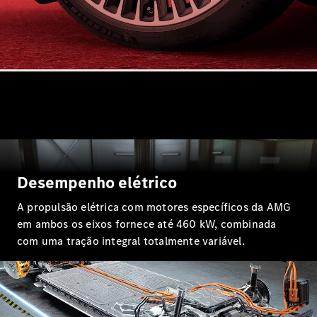
GLS
Classe
Elétrico
G
Classe G
Configurador
Showroom
Online
Station
Desempenho elétrico
A propulsão elétrica com motores específicos da AMG
em ambos os eixos fornece até 460 kW, combinada
Todas as
com uma tração integral totalmente variável.
Stations
CLA
Shooting
Elétrico
Brake
CLA