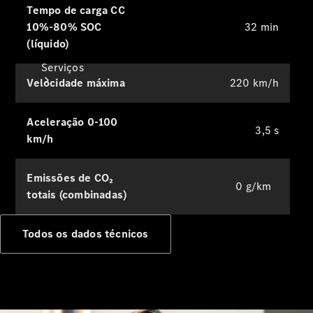
Tempo de carga CC
10%-80% SOC
32 min
(líquido)
Serviços
Velocidade máxima
220 km/h
Aceleração 0-100
3,5 s
km/h
Todos os
Emissões de CO₂
0 g/km
serviços
totais (combinadas)
Soluções de
carregamento
Todos os dados técnicos
Agendar a
sua
manutenção
Assistência