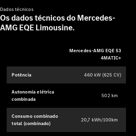
do Mercedes-AMG EQE
Dados técnicos
Limousine
Os dados técnicos do Mercedes-
AMG EQE Limousine.
Explore simuladores
Pneus
Acessórios
Mercedes-AMG EQE 53
Originais
4MATIC+
Equipamento
de
carregamento
Potência
460 kW (625 CV)
Collection
Mercedes-
Benz
Autonomia elétrica
502 km
Produtos de
combinada
conservação
Consumo combinado
20,7 kWh/100km
total (combinado)