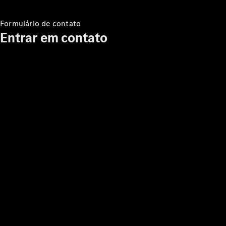
Formulário de contato
Notícias e
Entrar em contato
eventos
Recrutamento
Experiência
Mercedes-
Benz
Apoio ao
Cliente