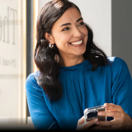
e serviços
de
reparação
Assistência
em estrada
Seguro
Aplicações
Mercedes-
Benz
Manuais do
condutor
Apoio ao
cliente e
contacto
Garantias