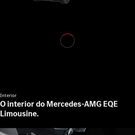
Configurador
Showroom
Online
Monovolume
Todos os
Monovolumes
EQV
Elétrico
Classe V
Interior
Marco Polo
O interior do Mercedes-AMG EQE
Limousine.
Configurador
Showroom
Online