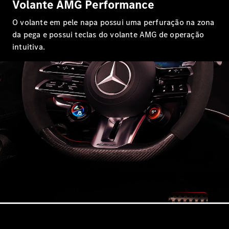
CLE Coupé
Volante AMG Performance
Mercedes-
O volante em pele napa possui uma perfuração na zona
AMG GT
Coupé
da pega e possui teclas do volante AMG de operação
Mercedes-
intuitiva.
AMG GT 4
Novo
Elétrico
portas
Coupé
Configurador
Showroom
Online
Cabrio
Todos os
Cabrios