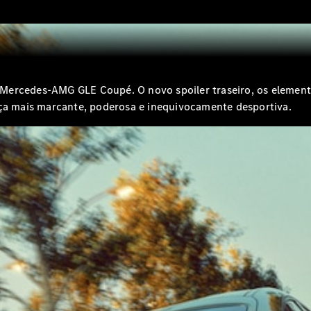
Shooting
Novo
Brake
Classe C
Station
Classe C
All-Terrain
ercedes‑AMG GLE Coupé. O novo spoiler traseiro, os elementos
Classe
E
a mais marcante, poderosa e inequivocamente desportiva.
Novo
Station
Classe E
All-
Novo
Terrain
Configurador
Showroom
Online
Compacto