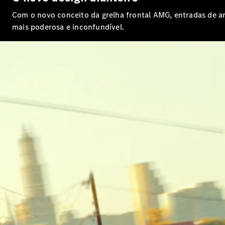
Com o novo conceito da grelha frontal AMG, entradas de ar mais expressivas e um spoiler dianteiro com um novo design, o Mercedes‑AMG GLE Coupé afirma uma presença ainda
mais poderosa e inconfundível.