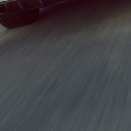
CLE Coupé
Mercedes-
AMG GT
Coupé
Mercedes-
AMG GT 4
Novo
Elétrico
portas
Coupé
Configurador
Showroom
Online
Cabrio
Todos os
Cabrios