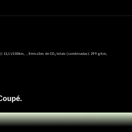
Modelos híbridos plug-in
Limousine
: 13,1 l/100km
Emissões de CO₂ totais (combinadas): 299 g/km
Todas as
Limousines
CLA
Elétrico
CLA
Classe C
Limousine
Coupé.
Classe C
Novo
Elétrico
Limousine
EQE
Elétrico
Limousine
EQS
Novo
Elétrico
Limousine