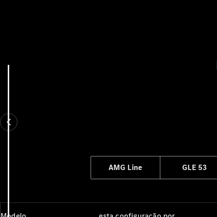
AMG Line
GLE 53
Modelo
esta configuração por