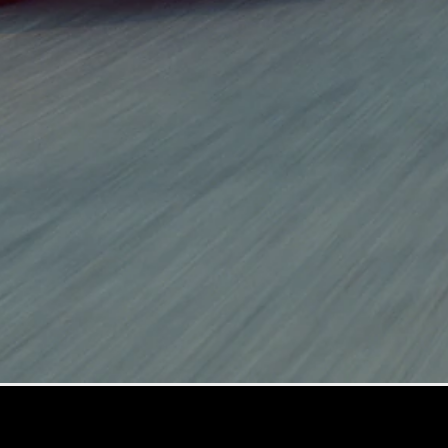
GLS
Classe
Elétrico
G
Classe G
Configurador
Showroom
Online
Station
Todas as
Stations
CLA
Shooting
Elétrico
Brake
CLA