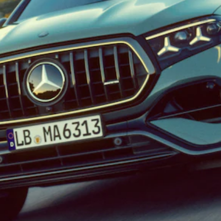
EQE
Elétrico
SUV
EQS
Elétrico
SUV
Mercedes-
Maybach
Elétrico
EQS SUV
GLA
GLA
Novo
GLA
Novo
Elétrico
GLB
Elétrico
GLB
Novo
GLC
Elétrico
GLC
GLC Coupé
GLE
Novo
GLE
Novo
Coupé
GLS
Novo
Mercedes-
Maybach
Novo