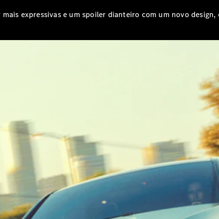
Classe E
Novo
Limousine
Classe S
Classe S
Limousine
Mercedes-
Maybach
Novo
Classe S
Configurador
Showroom
Online
SUV
Todos os
SUVs