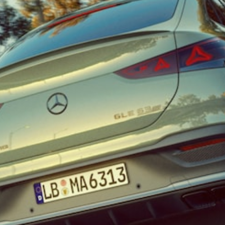
Todos os
Compactos
Classe A
Limousine
compacta
Classe B
Configurador
Showroom
Online
Coupé
Todos os
Coupés