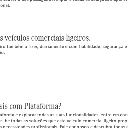
onal.
 veículos comerciais ligeiros.
Todos os
eVito
iro também o fizer, diariamente e com fiabilidade, segurança e
eVito
Elétrico
io.
Furgão
eVito
Elétrico
Tourer
Configurador
EQV
ssis com Plataforma?
taforma e explorar todas as suas funcionalidades, entre em con
lhe todas as soluções que este veículo comercial ligeiro pro
as necessidades profissionais. Fale connosco e descubra todas