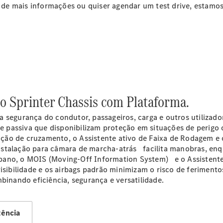
ar de mais informações ou quiser agendar um test drive, estamos
Configurador
Marco Polo
o Sprinter Chassis com Plataforma.
Marco Polo
 segurança do condutor, passageiros, carga e outros utilizador
a e passiva que disponibilizam proteção em situações de perigo
Configurador
nção de
cruzamento
, o Assistente ativo de Faixa de
Rodagem
e 
Classe V
nstalação para câmara de
marcha-atrás
facilita manobras, enq
rbano, o MOIS (Moving-Off Information
System)
e o Assistent
isibilidade e os airbags padrão minimizam o risco de ferimento
binando eficiência, segurança e versatilidade.
tência
Classe V