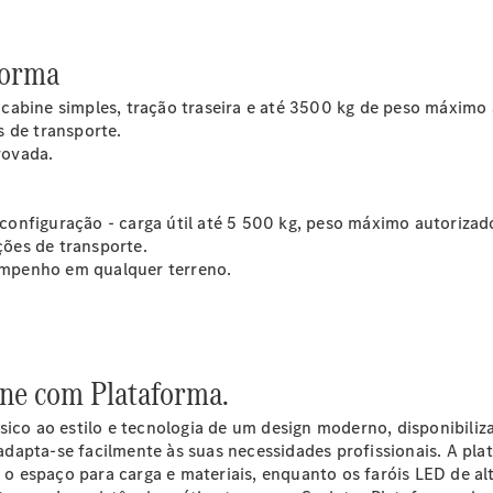
Sprinter
forma
abine simples, tração traseira e até 3500 kg de peso máximo 
s de transporte.
rovada.
Todos os
Sprinter
onfiguração - carga útil até 5 500 kg, peso máximo autorizado
Sprinter
ões de transporte.
Furgão
sempenho em qualquer terreno.
Sprinter
Tourer
Sprinter
Chassis
Cabine
ine com Plataforma.
Simples
Sprinter
ssico ao estilo e tecnologia de um design moderno, disponibil
Chassis
dapta-se facilmente às suas necessidades profissionais. A pl
Cabine
 espaço para carga e materiais, enquanto os faróis LED de al