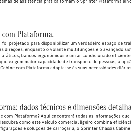
Dupla
emas de assistência prática tornam o Sprinter Plataforma ainda
Sprinter
Chassis
com Caixa
de Carga
e com Plataforma.
Aberta
a foi projetado para disponibilizar um verdadeiro espaço de t
Configurador
 as direções, enquanto o volante multifunções e o avançado s
Vito
o práticos, bancos ergonómicos e um ar
condicionado
eficiente
os que exigem maior capacidade de transporte de pessoas, a o
s Cabine com Plataforma adapta-se às suas necessidades diária
Todos os
Vito
forma: dados técnicos e dimensões detalh
Vito Furgão
Vito Mixto
ne com Plataforma? Aqui encontrará todas as informações que p
Vito Tourer
escubra como este veículo comercial ligeiro combina eficiência
nfigurações e soluções de carroçaria, o Sprinter Chassis Cabi