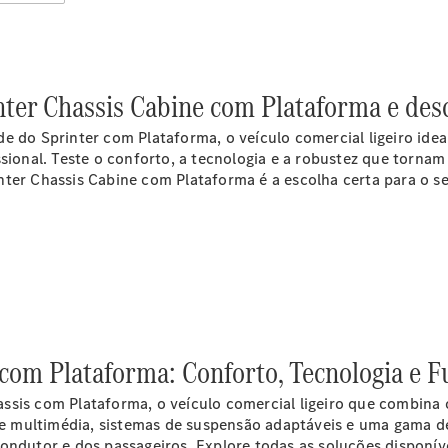
Configurador
eSprinter
nter Chassis Cabine com Plataforma e desc
e do Sprinter com Plataforma, o veículo comercial ligeiro ide
ssional. Teste o conforto, a tecnologia e a robustez que torn
nter Chassis Cabine com Plataforma é a escolha certa para o s
Todos os
eSprinter
eSprinter
Elétrico
Furgão
eSprinter
Chassis
Elétrico
Cabine
Simples
com Plataforma: Conforto, Tecnologia e F
ssis com Plataforma, o veículo comercial ligeiro que combina 
Configurador
multimédia, sistemas de suspensão adaptáveis e uma gama de ex
eVito
ondutor e dos passageiros. Explore todas as soluções disponív