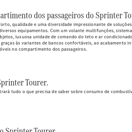
Configurador
Marco Polo
partimento dos passageiros do Sprinter To
onforto, qualidade e uma diversidade impressionante de soluçõ
iversos equipamentos. Com um volante multifunções, sistema 
jetos, luxuosa unidade de comando do teto e ar condicionado e
 graças às variantes de bancos confortáveis, ao acabamento in
óveis no compartimento dos passageiros.
Marco Polo
printer Tourer.
Configurador
Classe V
trará tudo o que precisa de saber sobre consumo de combustív
o Sprinter Tourer.
Classe V