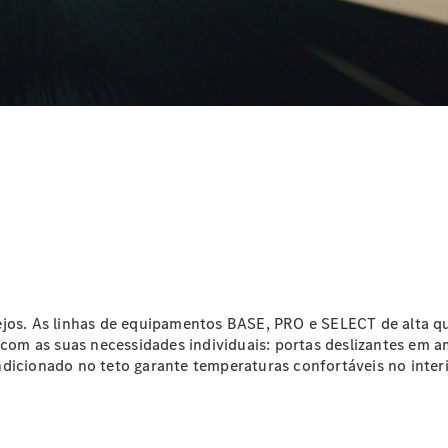
Dupla
Sprinter
Chassis
com Caixa
de Carga
Aberta
Configurador
Vito
ejos. As linhas de equipamentos BASE, PRO e SELECT de alta q
Todos os
om as suas necessidades individuais: portas deslizantes em a
Vito
ndicionado no teto garante temperaturas confortáveis no inter
Vito Furgão
Vito Mixto
Vito Tourer