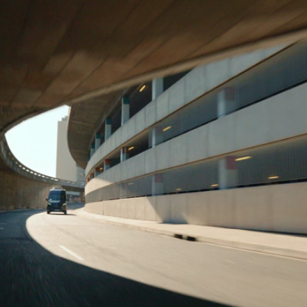
Sprinter
Todos os
Sprinter
Sprinter
Furgão
Sprinter
Tourer
Sprinter
Chassis
Cabine
Simples
Sprinter
Chassis
Cabine