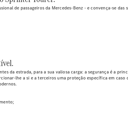
issional de passageiros da Mercedes-Benz - e convença-se das 
Configurador
eSprinter
Todos os
ível.
eSprinter
eSprinter
ntes da estrada, para a sua valiosa carga: a segurança é a princ
Elétrico
Furgão
ionar-lhe a si e a terceiros uma proteção específica em caso 
eSprinter
modernos.
Chassis
Elétrico
Cabine
Simples
amento;
Configurador
eVito