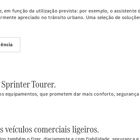
e, em função da utilização prevista: por exemplo, o assistente
rmente apreciado no trânsito urbano. Uma seleção de soluções 
Todos os
tência
eVito
eVito
Elétrico
Furgão
eVito
Elétrico
Tourer
 Sprinter Tourer.
Configurador
os equipamentos, que prometem dar mais conforto, segurança e
EQV
 veículos comerciais ligeiros.
iro também o fizer, diariamente e com fiabilidade, segurança e