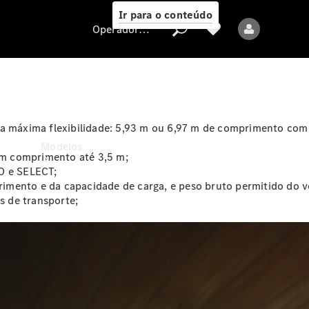
Ir para o conteúdo
Operadora/proteção de dados
Operadora/proteção
a máxima flexibilidade: 5,93 m ou 6,97 m de comprimento com o
de dados
Modelos
m comprimento até 3,5 m;
RO e SELECT;
imento e da capacidade de carga, e peso bruto permitido do v
 de transporte;
Todos os modelos
Modelos elétricos