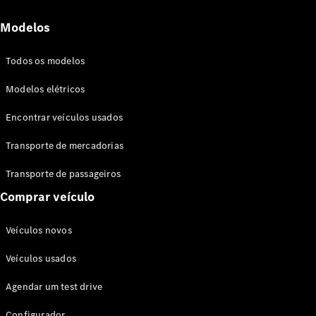
Modelos
Todos os modelos
Todos os
Modelos elétricos
eVito
Encontrar veículos usados
eVito
Elétrico
Furgão
Transporte de mercadorias
eVito
Elétrico
Tourer
Transporte de passageiros
Comprar veículo
Configurador
EQV
Veículos novos
Veículos usados
Agendar um test drive
Configurador