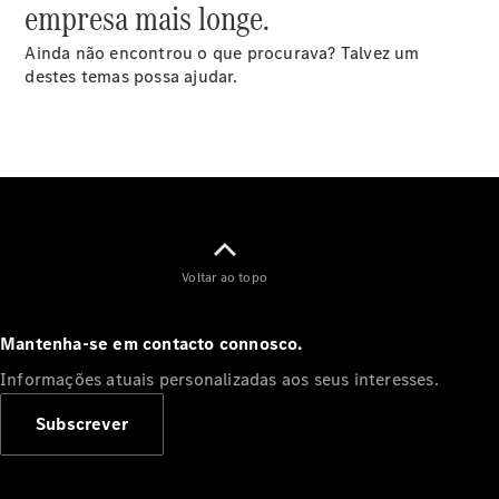
empresa mais longe.
Configurador
Ainda não encontrou o que procurava? Talvez um
eSprinter
destes temas possa ajudar.
Todos os
eSprinter
eSprinter
Voltar ao topo
Elétrico
Furgão
eSprinter
Mantenha-se em contacto connosco.
Chassis
Elétrico
Cabine
Informações atuais personalizadas aos seus interesses.
Simples
Subscrever
Configurador
eVito