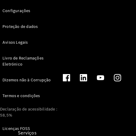
Agendar um
test drive
Configurações
ReOrder:
Adquira o
Proteção de dados
seu veículo
recomendado
Avisos Legais
Funcionalidades
digitais extra
Livro de Reclamações
Contratos
Eletrónico
de serviço
Dizemos não à Corrupção
Termos e condições
Declaração de acessibilidade :
58,5%
Licenças FOSS
Serviços