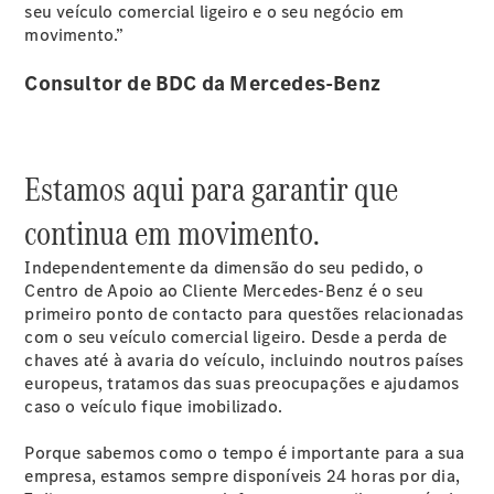
seu veículo comercial ligeiro e o seu negócio em
movimento.”
Sprinter
Consultor de BDC da Mercedes-Benz
Estamos aqui para garantir que
Todos os
Sprinter
continua em movimento.
Sprinter
Furgão
Independentemente da dimensão do seu pedido, o
Sprinter
Centro de Apoio ao Cliente Mercedes-Benz é o seu
Tourer
primeiro ponto de contacto para questões relacionadas
Sprinter
com o seu veículo comercial ligeiro. Desde a perda de
Chassis
chaves até à avaria do veículo, incluindo noutros países
Cabine
europeus, tratamos das suas preocupações e ajudamos
Simples
caso o veículo fique imobilizado.
Sprinter
Chassis
Porque sabemos como o tempo é importante para a sua
Cabine
empresa, estamos sempre disponíveis 24 horas por dia,