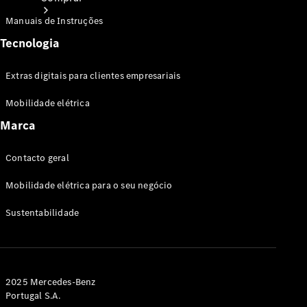
Manuais de Instruções
Tecnologia
Extras digitais para clientes empresariais
Mobilidade elétrica
Veículos
novos
Marca
Veículos
usados
Contacto geral
Mobilidade elétrica para o seu negócio
Campanhas de
Financiamento
Sustentabilidade
Soluções
financeiras
e de
mobilidade
2025 Mercedes-Benz
Portugal S.A.
Configurador