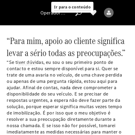
Ir para o conteúdo
Operadora/proteção de dados
“Para mim, apoio ao cliente significa
levar a sério todas as preocupações.”
Operadora/proteção
de dados
“Se tiver dúvidas, eu sou o seu primeiro ponto de
Modelos
contacto e estou sempre disponível para si. Quer se
trate de uma avaria no veículo, de uma chave perdida
ou apenas de uma pergunta rápida, estou aqui para
ajudar. Afinal de contas, nada deve comprometer a
disponibilidade do seu veículo. E se precisar de
respostas urgentes, a espera não deve fazer parte da
solução, porque esperar significa muitas vezes tempo
Todos os modelos
de imobilização. É por isso que o meu objetivo é
resolver a sua preocupação diretamente durante a
nossa chamada. E se isso não for possível, tomarei
Modelos elétricos
imediatamente as medidas necessárias para manter o