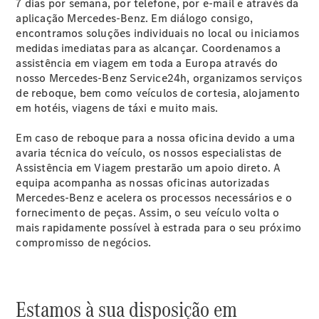
Dupla
7 dias por semana, por telefone, por e-mail e através da
Sprinter
aplicação Mercedes-Benz. Em diálogo consigo,
Chassis
encontramos soluções individuais no local ou iniciamos
com Caixa
medidas imediatas para as alcançar. Coordenamos a
de Carga
assistência em viagem em toda a Europa através do
Aberta
nosso Mercedes-Benz Service24h, organizamos serviços
de reboque, bem como veículos de cortesia, alojamento
em hotéis, viagens de táxi e muito mais.
Configurador
Vito
Em caso de reboque para a nossa oficina devido a uma
avaria técnica do veículo, os nossos especialistas de
Assistência em Viagem prestarão um apoio direto. A
equipa acompanha as nossas oficinas autorizadas
Mercedes-Benz e acelera os processos necessários e o
fornecimento de peças. Assim, o seu veículo volta o
mais rapidamente possível à estrada para o seu próximo
Todos os
compromisso de negócios.
Vito
Vito Furgão
Vito Mixto
Vito Tourer
Estamos à sua disposição em