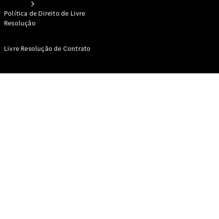
Política de Direito de Livre
Resolução
Livre Resolução de Contrato
Serviços
Serviços de
Veículos
Comerciais
Ligeiros
Assistência
Personalizada
Serviços de
Mobilidade
Gestão
Inteligente
do Veículo
Qualidade
Mercedes-
Benz