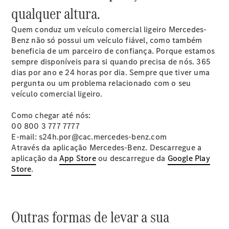
qualquer altura.
Configurador
Marco Polo
Quem conduz um veículo comercial ligeiro Mercedes-
Benz não só possui um veículo fiável, como também
beneficia de um parceiro de confiança. Porque estamos
sempre disponíveis para si quando precisa de nós. 365
dias por ano e 24 horas por dia. Sempre que tiver uma
pergunta ou um problema relacionado com o seu
veículo comercial ligeiro.
Marco Polo
Como chegar até nós:
00 800 3 777
7777
E-mail: s24h.por@cac.mercedes-benz.com
Configurador
Através da aplicação Mercedes-Benz. Descarregue a
Classe V
aplicação da
App Store
ou descarregue da
Google Play
Store
.
Outras formas de levar a sua
Classe V