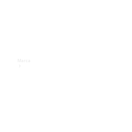
Marca
Sobre a
Mercedes-
Benz