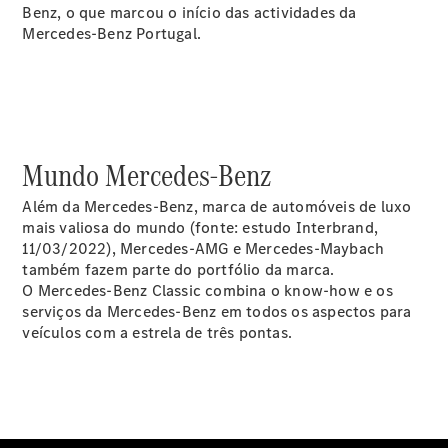
Modelos elétricos
Benz, o que marcou o início das actividades da
Modelos híbridos plug-in
Mercedes-Benz Portugal.
Limousine
Mundo Mercedes-Benz
Além da Mercedes-Benz, marca de automóveis de luxo
Todas as
mais valiosa do mundo (fonte: estudo Interbrand,
Limousines
11/03/2022), Mercedes-AMG e Mercedes-Maybach
CLA
Elétrico
também fazem parte do portfólio da marca.
CLA
O Mercedes-Benz Classic combina o know-how e os
Classe C
serviços da Mercedes-Benz em todos os aspectos para
Limousine
veículos com a estrela de três pontas.
Classe C
Novo
Elétrico
Limousine
EQE
Elétrico
Limousine
EQS
Novo
Elétrico