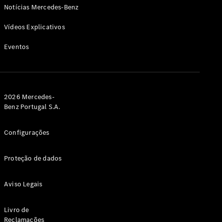
CLA
Notícias Mercedes-Benz
Shooting
Novo
Brake
Vídeos Explicativos
Classe C
Station
Eventos
Classe C
All-Terrain
Classe
E
Novo
Station
2026 Mercedes-
Classe E
Benz Portugal S.A.
All-
Novo
Terrain
Configurações
Configurador
Proteção de dados
Showroom
Online
Compacto
Aviso Legais
Livro de
Reclamações