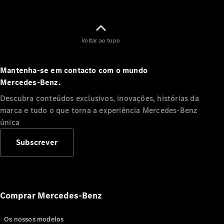
Limousine
Classe E
Novo
Limousine
Classe S
Voltar ao topo
Classe S
Limousine
Mercedes-
Mantenha-se em contacto com o mundo
Maybach
Novo
Mercedes‑Benz.
Classe S
Descubra conteúdos exclusivos, inovações, histórias da
marca e tudo o que torna a experiência Mercedes‑Benz
Configurador
única
Showroom
Online
Subscrever
SUV
Comprar Mercedes-Benz
Todos os
Os nossos modelos