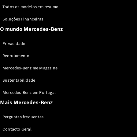
GLS
Todos os modelos em resumo
Classe
Elétrico
G
Soluções Financeiras
Classe G
O mundo Mercedes-Benz
Configurador
Privacidade
Showroom
Online
Recrutamento
Station
Mercedes-Benz me Magazine
Sustentabilidade
Mercedes-Benz em Portugal
Mais Mercedes-Benz
Todas as
Stations
Perguntas frequentes
CLA
Shooting
Elétrico
Contacto Geral
Brake