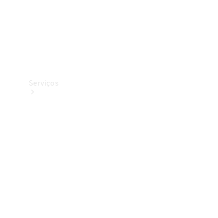
Serviços
Todos os
serviços
Soluções de
carregamento