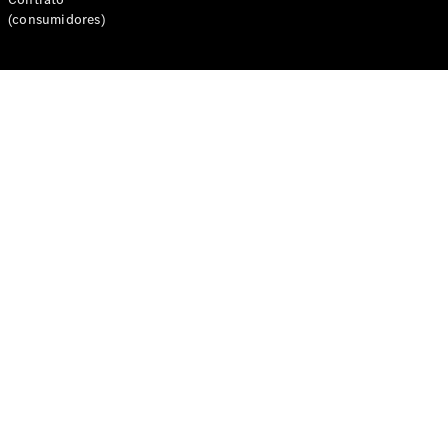
Coupés
(consumidores)
CLE Coupé
Mercedes-
AMG GT
Coupé
Mercedes-
AMG GT 4
Novo
Elétrico
portas
Coupé
Configurador
Showroom
Online
Cabrio
Todos os