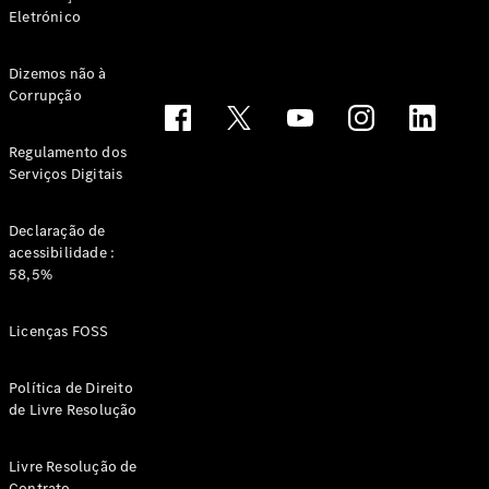
Eletrónico
Todos os
Dizemos não à
Corrupção
Compactos
Classe A
Limousine
Regulamento dos
compacta
Serviços Digitais
Classe B
Declaração de
Configurador
acessibilidade :
Showroom
58,5%
Online
Coupé
Licenças FOSS
Política de Direito
de Livre Resolução
Livre Resolução de
Todos os
Contrato