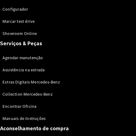
SUVs
EQE
Configurador
Elétrico
SUV
EQS
Marcar test drive
Elétrico
SUV
Mercedes-
Showroom Online
Maybach
Elétrico
Serviços & Peças
EQS SUV
GLA
Agendar manutenção
GLA
Novo
GLA
Novo
Elétrico
Assistência na estrada
GLB
Elétrico
GLB
Novo
Extras Digitais Mercedes-Benz
GLC
Elétrico
GLC
Collection Mercedes-Benz
GLC Coupé
GLE
Novo
Encontrar Oficina
GLE
Novo
Coupé
Manuais de Instruções
GLS
Novo
Aconselhamento de compra
Mercedes-
Maybach
Novo