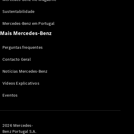
Cabrios
CLE Cabrio
Sustentabilidade
Mercedes-
AMG SL
Novo
Mercedes-Benz em Portugal
Roadster
Mais Mercedes-Benz
Mercedes-
Maybach SL
Monogram
Perguntas frequentes
Series
Contacto Geral
Configurador
Notícias Mercedes-Benz
Showroom
Online
Vídeos Explicativos
Grand Limousine
Eventos
2026 Mercedes-
Benz Portugal S.A.