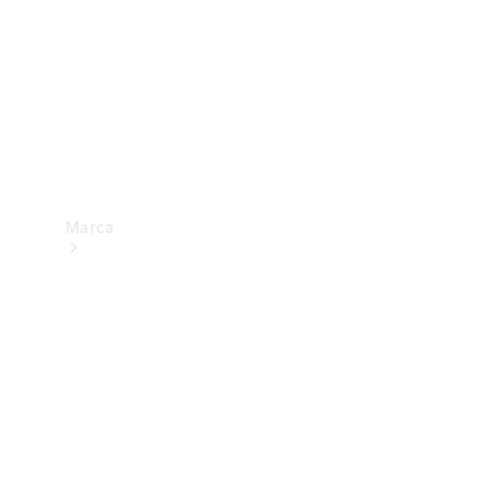
Marca
Sobre a
Mercedes-
Benz