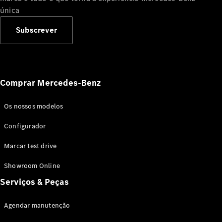
única
Subscrever
Todos os
Compactos
Classe A
Limousine
compacta
Comprar Mercedes-Benz
Classe B
Os nossos modelos
Configurador
Showroom
Configurador
Online
Coupé
Marcar test drive
Showroom Online
Serviços & Peças
Agendar manutenção
Todos os