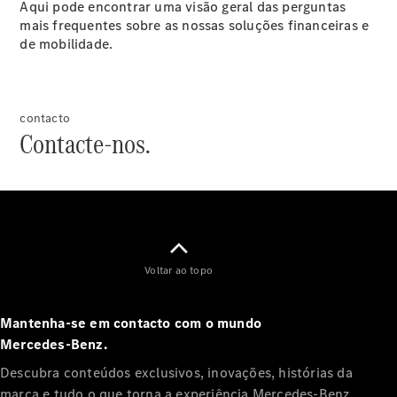
CLA
Aqui pode encontrar uma visão geral das perguntas
Shooting
Novo
mais frequentes sobre as nossas soluções financeiras e
Brake
de mobilidade.
Classe C
Station
Classe C
All-Terrain
contacto
Classe
Contacte-nos.
E
Novo
Station
Classe E
All-
Novo
Terrain
Voltar ao topo
Configurador
Showroom
Online
Mantenha-se em contacto com o mundo
Compacto
Mercedes‑Benz.
Descubra conteúdos exclusivos, inovações, histórias da
marca e tudo o que torna a experiência Mercedes‑Benz