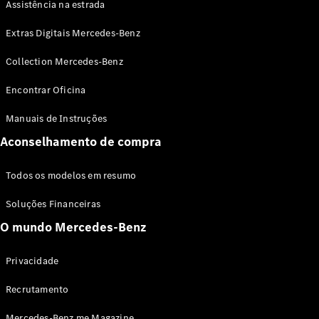
Assistência na estrada
Coupés
CLE Coupé
Extras Digitais Mercedes-Benz
Mercedes-
AMG GT
Collection Mercedes-Benz
Coupé
Mercedes-
Encontrar Oficina
AMG GT 4
Novo
Elétrico
portas
Manuais de Instruções
Coupé
Aconselhamento de compra
Configurador
Todos os modelos em resumo
Showroom
Online
Soluções Financeiras
Cabrio
O mundo Mercedes-Benz
Privacidade
Recrutamento
Todos os
Mercedes-Benz me Magazine