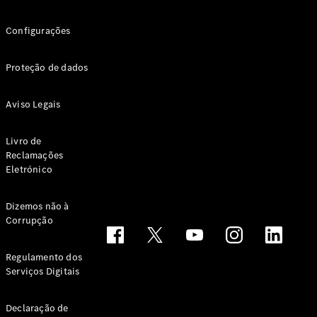
VLE
Novo
Elétrico
Configurações
Configurador
Proteção de dados
Showroom
Online
Monovolume
Aviso Legais
Livro de
Reclamações
Eletrónico
Todos os
Dizemos não à
Monovolumes
Corrupção
EQV
Elétrico
Classe V
Regulamento dos
Marco Polo
Serviços Digitais
Configurador
Declaração de
Showroom