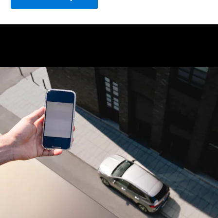
SUVs
EQE
Elétrico
SUV
EQS
Elétrico
SUV
Mercedes-
Maybach
Elétrico
EQS SUV
GLA
GLA
Novo
GLA
Novo
Elétrico
GLB
Elétrico
GLB
Novo
GLC
Elétrico
GLC
GLC Coupé
GLE
Novo
GLE
Novo
Coupé
GLS
Novo
Mercedes-
Maybach
Novo