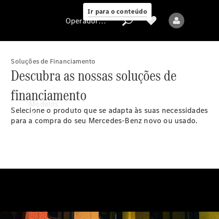
Ir para o conteúdo
Operadora/proteção de dados
Soluções de Financiamento
Descubra as nossas soluções de
Operadora/proteção
financiamento
de dados
Modelos
Selecione o produto que se adapta às suas necessidades
para a compra do seu Mercedes-Benz novo ou usado.
Todos os modelos
Novos modelos