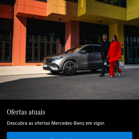
Modelos elétricos
Modelos híbridos plug-in
Limousine
Todas as
Limousines
CLA
Elétrico
CLA
Classe C
Limousine
Classe C
Novo
Elétrico
Limousine
EQE
Elétrico
Limousine
EQS
Novo
Elétrico