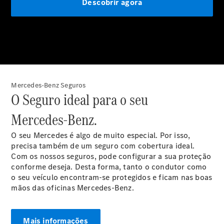
Limousine
Classe E
Novo
Limousine
Classe S
Classe S
Limousine
Mercedes-
Maybach
Novo
Classe S
Mercedes‑Benz Seguros
O Seguro ideal para o seu
Configurador
Mercedes‑Benz.
Showroom
Online
O seu Mercedes é algo de muito especial. Por isso,
SUV
precisa também de um seguro com cobertura ideal.
Com os nossos seguros, pode configurar a sua proteção
conforme deseja. Desta forma, tanto o condutor como
o seu veículo encontram-se protegidos e ficam nas boas
mãos das oficinas Mercedes‑Benz.
Todos os
Mais informações