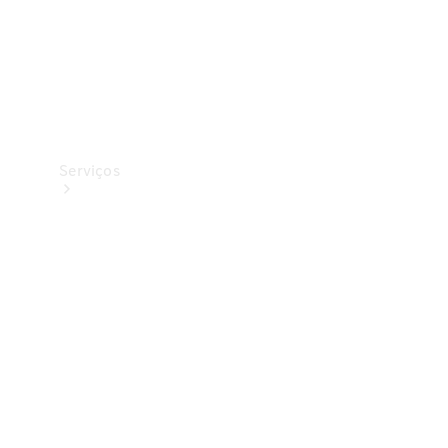
Serviços
Todos os
serviços
Soluções de
carregamento