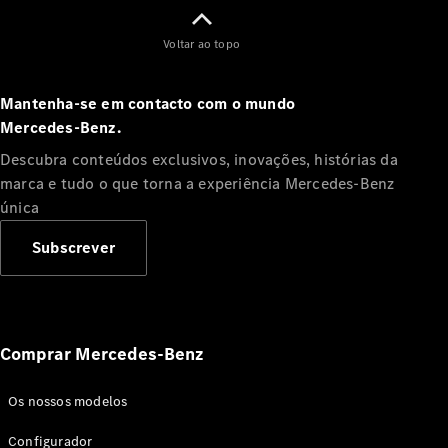
Limousine
Classe E
Novo
Limousine
Voltar ao topo
Classe S
Classe S
Mantenha-se em contacto com o mundo
Limousine
Mercedes‑Benz.
Mercedes-
Maybach
Novo
Descubra conteúdos exclusivos, inovações, histórias da
Classe S
marca e tudo o que torna a experiência Mercedes‑Benz
única
Configurador
Showroom
Subscrever
Online
SUV
Comprar Mercedes-Benz
Os nossos modelos
Todos os
Configurador