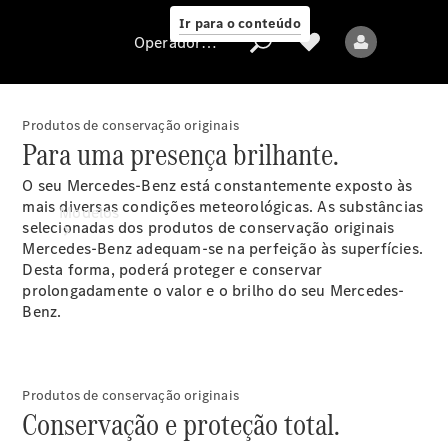
Ir para o conteúdo
Operadora/proteção de dados
Produtos de conservação originais
Para uma presença brilhante.
Operadora/proteção
O seu Mercedes-Benz está constantemente exposto às
de dados
mais diversas condições meteorológicas. As substâncias
Modelos
selecionadas dos produtos de conservação originais
Mercedes-Benz adequam-se na perfeição às superfícies.
Desta forma, poderá proteger e conservar
prolongadamente o valor e o brilho do seu Mercedes-
Benz.
Todos os modelos
Novos modelos
Produtos de conservação originais
Conservação e proteção total.