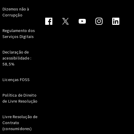
Dizemos não à
Corrupção
Todos os
Compactos
Regulamento dos
Classe A
Serviços Digitais
Limousine
compacta
Classe B
Declaração de
acessibilidade :
58,5%
Configurador
Showroom
Licenças FOSS
Online
Coupé
Política de Direito
de Livre Resolução
Livre Resolução de
Contrato
(consumidores)
Todos os