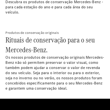
Modelos elétricos
Descubra os produtos de conservação Mercedes-Benz -
Modelos híbridos plug-in
para cada estação do ano e para cada área do seu
veículo.
Limousine
Produtos de conservação originais
Rituais de conservação para o seu
Mercedes-Benz.
Todas as
Os nossos produtos de conservação originais Mercedes-
Limousines
Benz não só permitem preservar o valor visual, como
CLA
Elétrico
também podem ajudar a conservar o valor de revenda
CLA
do seu veículo. Seja para o interior ou para o exterior,
Classe C
seja no inverno ou no verão, os nossos produtos foram
Limousine
concebidos especificamente para o seu Mercedes-Benz
Classe C
Novo
Elétrico
e garantem uma conservação ideal.
Limousine
EQE
Elétrico
Limousine
EQS
Novo
Elétrico