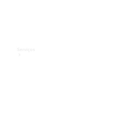
Serviços
Todos os
serviços
Soluções de
carregamento