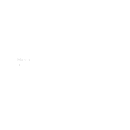
Marca
Sobre a
Mercedes-
Benz