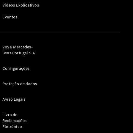
CLA
Vídeos Explicativos
Shooting
Novo
Brake
Eventos
Classe C
Station
Classe C
All-Terrain
Classe
2026 Mercedes-
E
Novo
Benz Portugal S.A.
Station
Classe E
Configurações
All-
Novo
Terrain
Proteção de dados
Configurador
Showroom
Aviso Legais
Online
Compacto
Livro de
Reclamações
Eletrónico