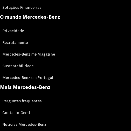
GLS
Soluções Financeiras
Classe
Elétrico
O mundo Mercedes-Benz
G
Classe G
Privacidade
Configurador
Recrutamento
Showroom
Online
Mercedes-Benz me Magazine
Station
Sustentabilidade
Mercedes-Benz em Portugal
Mais Mercedes-Benz
Todas as
Perguntas frequentes
Stations
Contacto Geral
CLA
Shooting
Elétrico
Notícias Mercedes-Benz
Brake