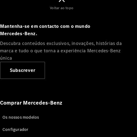
Limousine
Classe E
Voltar ao topo
Novo
Limousine
Classe S
Mantenha-se em contacto com o mundo
Classe S
Limousine
Mercedes‑Benz.
Mercedes-
Descubra conteúdos exclusivos, inovações, histórias da
Maybach
Novo
marca e tudo o que torna a experiência Mercedes‑Benz
Classe S
única
Configurador
Subscrever
Showroom
Online
SUV
Comprar Mercedes-Benz
Os nossos modelos
Configurador
Todos os