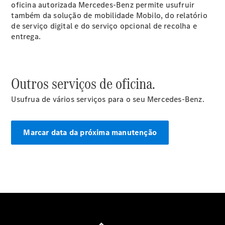
Modelos elétricos
oficina autorizada Mercedes-Benz permite usufruir
Modelos híbridos plug-in
também da solução de mobilidade Mobilo, do relatório
de serviço digital e do serviço opcional de recolha e
entrega.
Limousine
Outros serviços de oficina.
Usufrua de vários serviços para o seu Mercedes-Benz.
Todas as
Limousines
CLA
Marcar data da próxima manutenção
Elétrico
CLA
Classe C
Limousine
Classe C
Novo
Elétrico
Limousine
EQE
Elétrico
Limousine
EQS
Novo
Elétrico