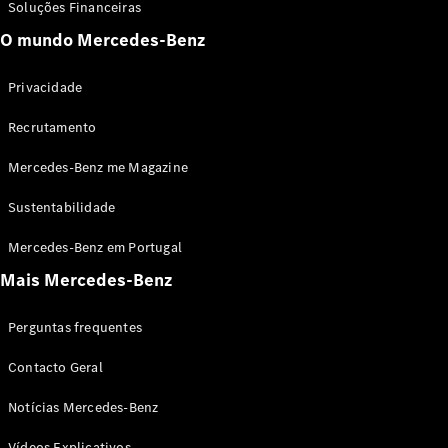
Soluções Financeiras
GLS
O mundo Mercedes-Benz
Classe
Elétrico
G
Classe G
Privacidade
Recrutamento
Configurador
Showroom
Mercedes-Benz me Magazine
Online
Station
Sustentabilidade
Mercedes-Benz em Portugal
Mais Mercedes-Benz
Perguntas frequentes
Todas as
Stations
Contacto Geral
CLA
Shooting
Notícias Mercedes-Benz
Elétrico
Brake
Vídeos Explicativos