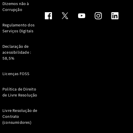
Dizemos não à
Corrupção
Todos os
Regulamento dos
Compactos
Serviços Digitais
Classe A
Limousine
compacta
Declaração de
Classe B
acessibilidade :
58,5%
Configurador
Showroom
Licenças FOSS
Online
Coupé
Política de Direito
de Livre Resolução
Livre Resolução de
Contrato
(consumidores)
Todos os