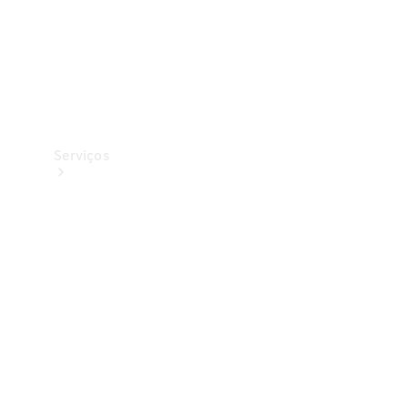
Serviços
Todos os
serviços
Soluções de
carregamento