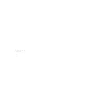
Marca
Sobre a
Mercedes-
Benz