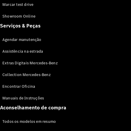
SUVs
Marcar test drive
EQE
Elétrico
SUV
Showroom Online
EQS
Elétrico
Serviços & Peças
SUV
Mercedes-
Maybach
Elétrico
Agendar manutenção
EQS SUV
GLA
Assistência na estrada
GLA
Novo
GLA
Extras Digitais Mercedes-Benz
Novo
Elétrico
GLB
Elétrico
Collection Mercedes-Benz
GLB
Novo
GLC
Elétrico
Encontrar Oficina
GLC
GLC Coupé
Manuais de Instruções
GLE
Novo
GLE
Aconselhamento de compra
Novo
Coupé
GLS
Novo
Todos os modelos em resumo
Mercedes-
Maybach
Novo