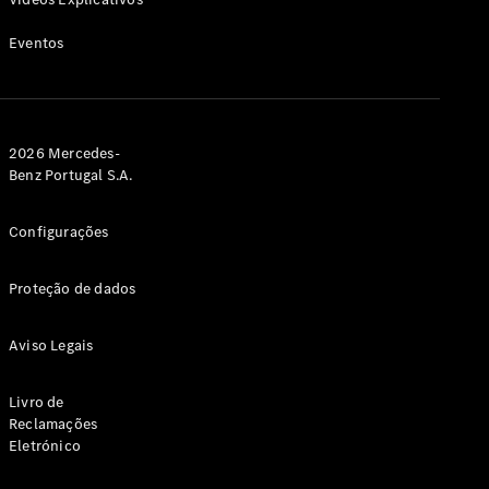
CLA
Shooting
Novo
Eventos
Brake
Classe C
Station
Classe C
All-Terrain
2026 Mercedes-
Classe
Benz Portugal S.A.
E
Novo
Station
Classe E
Configurações
All-
Novo
Terrain
Proteção de dados
Configurador
Aviso Legais
Showroom
Online
Livro de
Compacto
Reclamações
Eletrónico