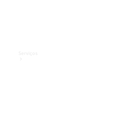
Serviços
Todos os
serviços
Soluções de
carregamento