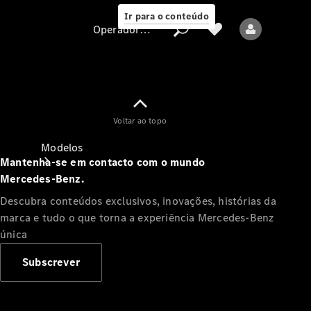
Ir para o conteúdo
Operadora/proteção de dados
Operadora/proteção
Voltar ao topo
de dados
Modelos
Mantenha-se em contacto com o mundo
Mercedes‑Benz.
Descubra conteúdos exclusivos, inovações, histórias da
marca e tudo o que torna a experiência Mercedes‑Benz
única
Todos os modelos
Subscrever
Novos modelos