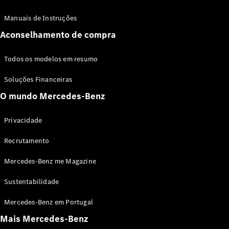
Limousine
Classe E
Manuais de Instruções
Novo
Limousine
Classe S
Aconselhamento de compra
Classe S
Limousine
Todos os modelos em resumo
Mercedes-
Maybach
Novo
Soluções Financeiras
Classe S
O mundo Mercedes-Benz
Configurador
Privacidade
Showroom
Online
Recrutamento
SUV
Mercedes-Benz me Magazine
Sustentabilidade
Mercedes-Benz em Portugal
Mais Mercedes-Benz
Todos os