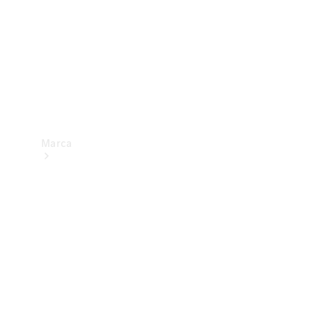
Marca
Sobre a
Mercedes-
Benz