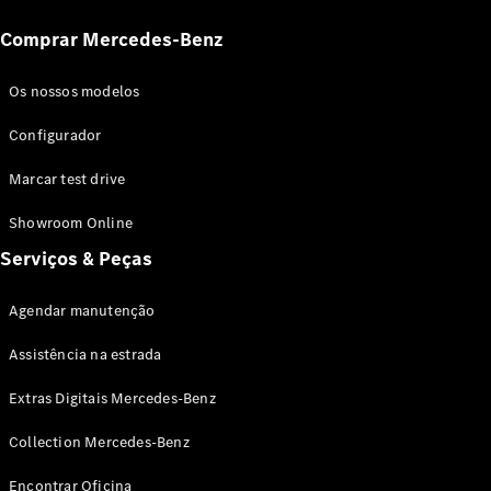
Modelos elétricos
Modelos híbridos plug-in
Comprar Mercedes-Benz
Limousine
Os nossos modelos
Configurador
Marcar test drive
Showroom Online
Todas as
Serviços & Peças
Limousines
CLA
Elétrico
CLA
Agendar manutenção
Classe C
Assistência na estrada
Limousine
Classe C
Novo
Elétrico
Extras Digitais Mercedes-Benz
Limousine
EQE
Elétrico
Collection Mercedes-Benz
Limousine
EQS
Novo
Elétrico
Encontrar Oficina