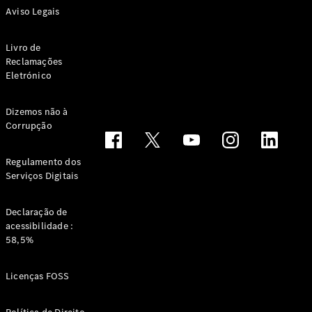
Aviso Legais
GLS
Classe
Elétrico
G
Livro de
Classe G
Reclamações
Eletrónico
Configurador
Showroom
Dizemos não à
Online
Corrupção
Station
Regulamento dos
Serviços Digitais
Declaração de
acessibilidade :
Todas as
58,5%
Stations
CLA
Licenças FOSS
Shooting
Elétrico
Brake