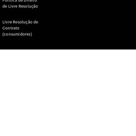
Política de Direito
CLA
de Livre Resolução
Shooting
Novo
Brake
Classe C
Livre Resolução de
Station
Contrato
Classe C
(consumidores)
All-Terrain
Classe
E
Novo
Station
Classe E
All-
Novo
Terrain
Configurador
Showroom
Online
Compacto