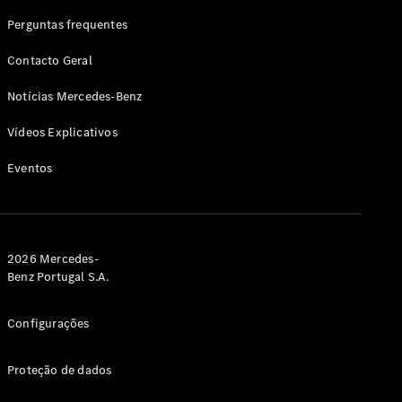
SUVs
EQE
Perguntas frequentes
Elétrico
SUV
Contacto Geral
EQS
Elétrico
SUV
Notícias Mercedes-Benz
Mercedes-
Maybach
Elétrico
Vídeos Explicativos
EQS SUV
GLA
Eventos
GLA
Novo
GLA
Novo
Elétrico
GLB
Elétrico
GLB
Novo
GLC
Elétrico
2026 Mercedes-
GLC
Benz Portugal S.A.
GLC Coupé
GLE
Novo
Configurações
GLE
Novo
Coupé
GLS
Novo
Proteção de dados
Mercedes-
Maybach
Novo