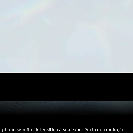
Todos os
Compactos
Classe A
Limousine
compacta
Classe B
Configurador
Showroom
Online
Coupé
Todos os
hone sem fios intensifica a sua experiência de condução.