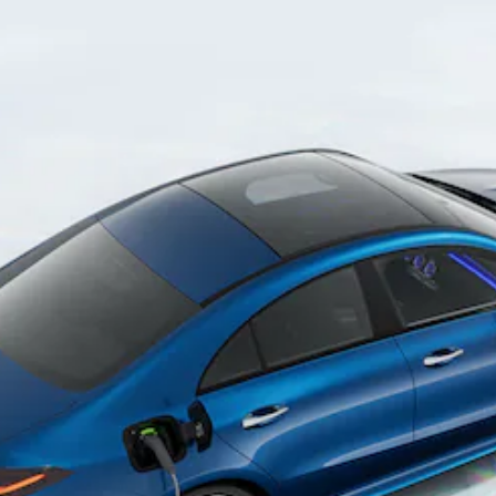
GLS
Classe
Elétrico
G
Classe G
Configurador
Showroom
Online
Station
Todas as
Stations
CLA
Shooting
Elétrico
Brake