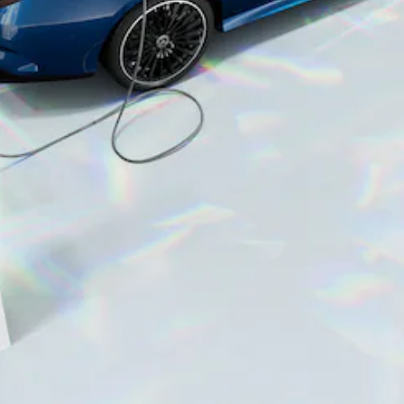
CLA
Shooting
Novo
Brake
Classe C
Station
Classe C
All-Terrain
Classe
E
Novo
Station
Classe E
All-
Novo
Terrain
Configurador
Showroom
Online
Compacto