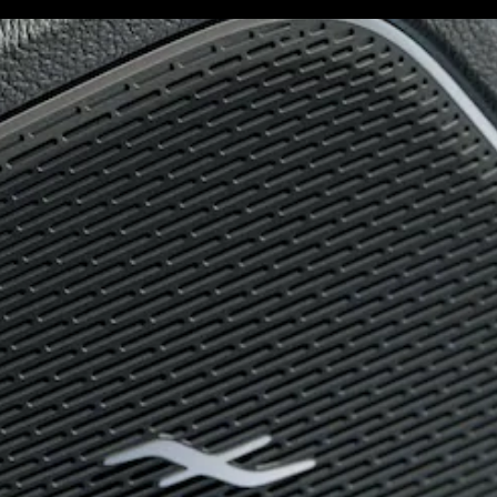
Coupés
CLE Coupé
Mercedes-
AMG GT
Coupé
Mercedes-
AMG GT 4
Novo
Elétrico
portas
Coupé
Configurador
Showroom
Online
Cabrio
Todos os