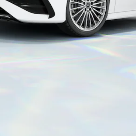
Limousine
Classe E
Novo
Limousine
Classe S
Classe S
Limousine
Mercedes-
Maybach
Novo
Classe S
Configurador
Showroom
Online
SUV
Todos os