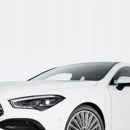
Modelos elétricos
Modelos híbridos plug-in
Limousine
Todas as
Limousines
CLA
Elétrico
CLA
Classe C
Limousine
Classe C
Novo
Elétrico
Limousine
EQE
Elétrico
Limousine
EQS
Novo
Elétrico