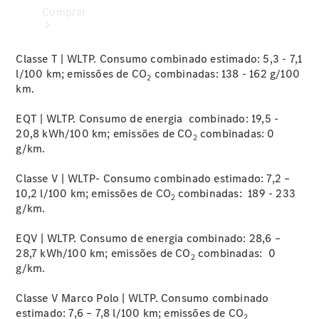
Comprar
Classe T | WLTP. Consumo combinado estimado: 5,3 - 7,1
l/100 km; emissões de CO
combinadas: 138 - 162 g/100
2
km.
EQT | WLTP. Consumo de energia combinado: 19,5 -
Encontrar
20,8 kWh/100 km; emissões de CO
combinadas: 0
2
veículos
g/km.
novos
Encontrar
Classe V | WLTP- Consumo combinado estimado: 7,2 –
veículos
10,2 l/100 km; emissões de CO
combinadas: 189 - 233
2
usados
g/km.
EQV | WLTP. Consumo de energia combinado: 28,6 –
Corporativo
28,7 kWh/100 km; emissões de CO
combinadas: 0
e frotas
2
g/km.
Usados
certificados
Classe V Marco Polo | WLTP. Consumo combinado
estimado: 7,6 – 7,8 l/100 km; emissões de CO
2