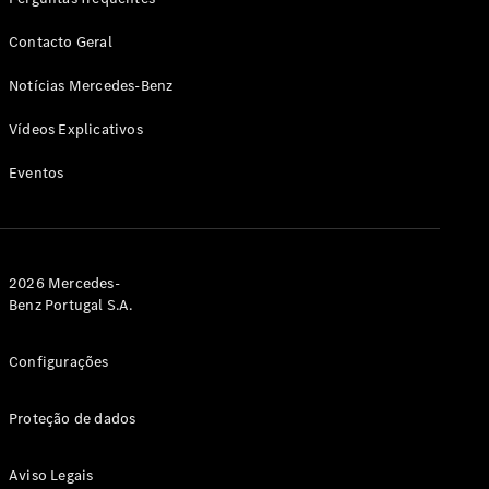
Agendar a
sua
Contacto Geral
manutenção
Assistência
Notícias Mercedes-Benz
e serviços
de
Vídeos Explicativos
reparação
Assistência
Eventos
em estrada
Seguro
Aplicações
2026 Mercedes-
Mercedes-
Benz Portugal S.A.
Benz
Manuais do
condutor
Configurações
Apoio ao
Proteção de dados
cliente e
contacto
Aviso Legais
Garantias