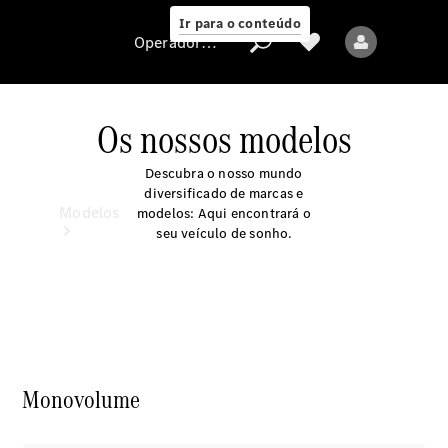
Ir para o conteúdo
Operadora/proteção de dados
Os nossos modelos
Operadora/proteção
Descubra o nosso mundo
de dados
diversificado de marcas e
Modelos
modelos: Aqui encontrará o
seu veículo de sonho.
Todos os modelos
Monovolume
Novos modelos