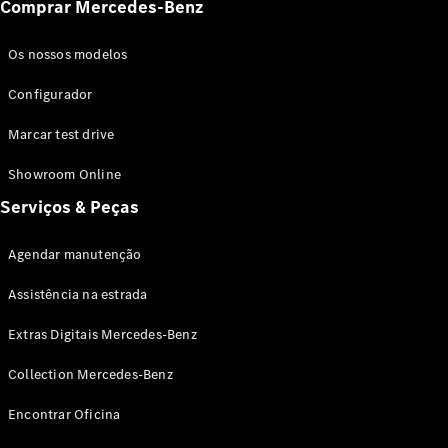
Comprar Mercedes-Benz
Os nossos modelos
Configurador
Marcar test drive
Showroom Online
Pneus
Serviços & Peças
Acessórios
Originais
Agendar manutenção
Equipamento
de
Assistência na estrada
carregamento
Collection
Extras Digitais Mercedes-Benz
Mercedes-
Benz
Collection Mercedes-Benz
Produtos de
conservação
Encontrar Oficina