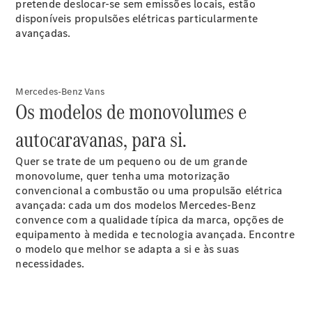
CLA
pretende deslocar-se sem emissões locais, estão
Shooting
Novo
disponíveis propulsões elétricas particularmente
Brake
avançadas.
Classe C
Station
Classe C
All-Terrain
Mercedes-Benz Vans
Classe
Os modelos de monovolumes e
E
Novo
autocaravanas, para si.
Station
Classe E
Quer se trate de um pequeno ou de um grande
All-
Novo
monovolume, quer tenha uma motorização
Terrain
convencional a combustão ou uma propulsão elétrica
avançada: cada um dos modelos Mercedes-Benz
Configurador
convence com a qualidade típica da marca, opções de
Showroom
equipamento à medida e tecnologia avançada. Encontre
Online
o modelo que melhor se adapta a si e às suas
Compacto
necessidades.