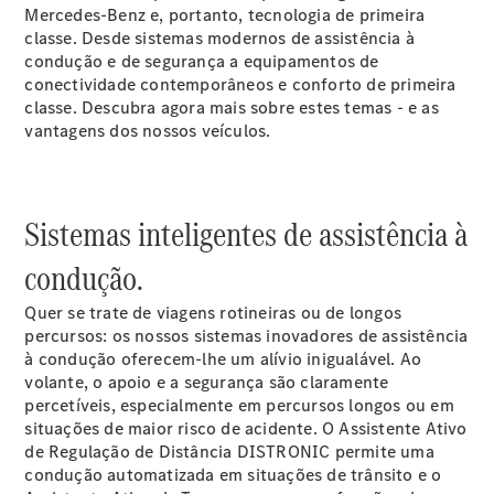
Coupés
Mercedes-Benz e, portanto, tecnologia de primeira
CLE Coupé
classe. Desde sistemas modernos de assistência à
Mercedes-
condução e de segurança a equipamentos de
AMG GT
conectividade contemporâneos e conforto de primeira
Coupé
classe. Descubra agora mais sobre estes temas - e as
Mercedes-
vantagens dos nossos veículos.
AMG GT 4
Novo
Elétrico
portas
Coupé
Sistemas inteligentes de assistência à
Configurador
condução.
Showroom
Online
Quer se trate de viagens rotineiras ou de longos
Cabrio
percursos: os nossos sistemas inovadores de assistência
à
condução
oferecem-lhe um alívio inigualável. Ao
volante, o apoio e a segurança são claramente
percetíveis, especialmente em percursos longos ou em
situações de maior risco de acidente. O Assistente Ativo
de Regulação de Distância DISTRONIC permite uma
condução automatizada em situações de trânsito e o
Todos os