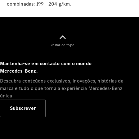
Configurador
combinadas: 199 - 204 g/km.
e preços
Marcar um
Test Drive
Soluções
Financeiras
e de
Voltar ao topo
Mobilidade
Mantenha-se em contacto com o mundo
Funcionalidades
Extras Digitais
Mercedes‑Benz.
Contratos
Descubra conteúdos exclusivos, inovações, histórias da
de serviço
marca e tudo o que torna a experiência Mercedes‑Benz
Acessórios
única
&
Collection
Subscrever
Mercedes-
Benz