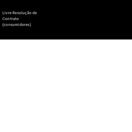
Livre Resolução de
Contrato
(consumidores)
Sobre nós
AMG
MAYBACH
Tecnologia
e
inovações