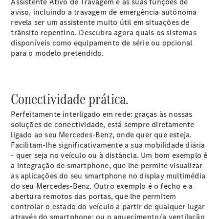
Assistente Ativo de Travagem e as suas funções de
Cabrios
aviso, incluindo a travagem de emergência autónoma
CLE Cabrio
revela ser um assistente muito útil em situações de
Mercedes-
trânsito repentino. Descubra agora quais os sistemas
AMG SL
Novo
disponíveis como equipamento de série ou opcional
Roadster
para o modelo pretendido.
Mercedes-
Maybach SL
Monogram
Series
Conectividade prática.
Configurador
Perfeitamente interligado em rede: graças às nossas
Showroom
soluções de conectividade, está sempre diretamente
Online
ligado ao seu Mercedes-Benz, onde quer que esteja.
Grand Limousine
Facilitam-lhe significativamente a sua mobilidade diária
- quer seja no veículo ou à distância. Um bom exemplo é
a integração de smartphone, que lhe permite visualizar
as aplicações do seu smartphone no display multimédia
do seu Mercedes-Benz. Outro exemplo é o fecho e a
abertura remotos das portas, que lhe permitem
controlar o estado do veículo a partir de qualquer lugar
através do smartphone; ou o aquecimento/a ventilação