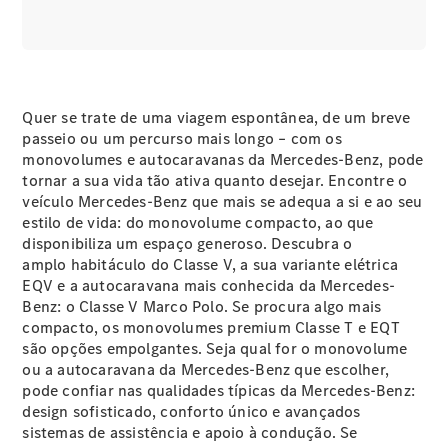
GLS
Classe
Elétrico
G
Classe G
Quer se trate de uma viagem espontânea, de um breve
Configurador
passeio ou um percurso mais longo – com os
Showroom
monovolumes e autocaravanas da Mercedes-Benz, pode
Online
tornar a sua vida tão ativa quanto desejar. Encontre o
Station
veículo Mercedes-Benz que mais se adequa a si e ao seu
estilo de vida: do monovolume compacto, ao que
disponibiliza um espaço generoso. Descubra o
amplo habitáculo do Classe V, a sua variante elétrica
EQV e a autocaravana mais conhecida da Mercedes-
Benz: o Classe V Marco Polo. Se procura algo mais
compacto, os monovolumes premium Classe T e EQT
Todas as
são opções empolgantes. Seja qual for o monovolume
Stations
ou a autocaravana da Mercedes-Benz que escolher,
CLA
pode confiar nas qualidades típicas da Mercedes-Benz:
Shooting
Elétrico
design sofisticado, conforto único e avançados
Brake
sistemas de assistência e apoio à condução. Se