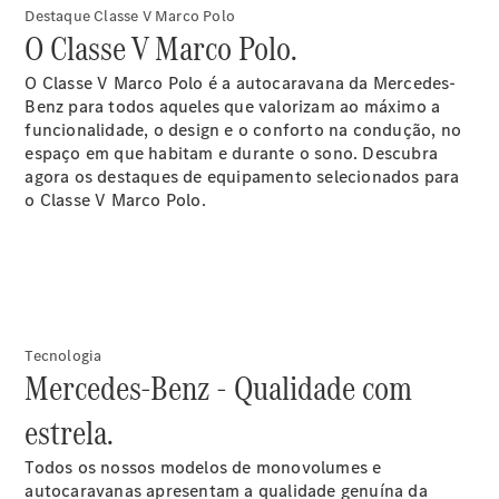
Destaque Classe V Marco Polo
O Classe V Marco Polo.
Todos os
O Classe V Marco Polo é a autocaravana da Mercedes-
Compactos
Benz para todos aqueles que valorizam ao máximo a
Classe A
funcionalidade, o design e o conforto na condução, no
Limousine
espaço em que habitam e durante o sono. Descubra
compacta
agora os destaques de equipamento selecionados para
Classe B
o Classe V Marco Polo.
Configurador
Showroom
Online
Coupé
Tecnologia
Mercedes-Benz - Qualidade com
estrela.
Todos os nossos modelos de monovolumes e
Todos os
autocaravanas apresentam a qualidade genuína da