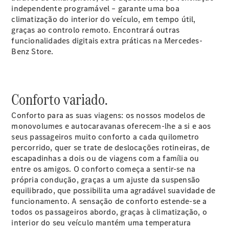
independente
programável
– garante uma boa
VLE
Novo
Elétrico
climatização do interior do veículo, em tempo útil,
graças ao controlo remoto. Encontrará outras
Configurador
funcionalidades digitais extra práticas na Mercedes-
Showroom
Benz
Store.
Online
Monovolume
Conforto variado.
Conforto para as suas viagens: os nossos modelos de
monovolumes e autocaravanas oferecem-lhe a si e aos
seus passageiros muito conforto a cada quilometro
Todos os
percorrido, quer se trate de deslocações rotineiras, de
Monovolumes
escapadinhas a dois ou de viagens com a família ou
EQV
entre os amigos. O conforto começa a sentir-se na
Elétrico
Classe V
própria condução, graças a um ajuste da suspensão
Marco Polo
equilibrado, que possibilita uma agradável suavidade de
funcionamento. A sensação de conforto estende-se a
todos os passageiros abordo, graças à climatização, o
Configurador
interior do seu veículo mantém uma temperatura
Showroom