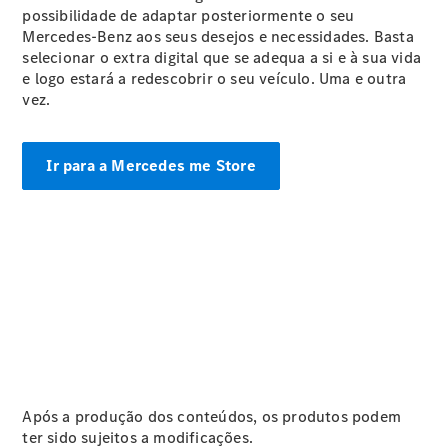
CLA
possibilidade de adaptar posteriormente o seu
Shooting
Novo
Mercedes-Benz aos seus desejos e necessidades. Basta
Brake
selecionar o extra digital que se adequa a si e à sua vida
Classe C
e logo estará a redescobrir o seu veículo. Uma e outra
Station
vez.
Classe C
All-Terrain
Classe
Ir para a Mercedes me Store
E
Novo
Station
Classe E
All-
Novo
Terrain
Configurador
Showroom
Online
Compacto
Após a produção dos conteúdos, os produtos podem
ter sido sujeitos a modificações.