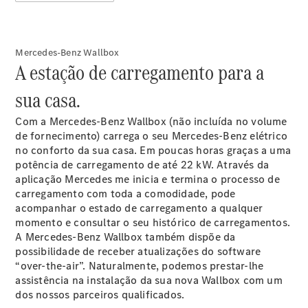
Limousine
Classe E
Novo
Limousine
Classe S
Mercedes-Benz Wallbox
Classe S
A estação de carregamento para a
Limousine
Mercedes-
sua casa.
Maybach
Novo
Classe S
Com a Mercedes-Benz Wallbox (não incluída no volume
de fornecimento) carrega o seu Mercedes-Benz elétrico
no conforto da sua casa. Em poucas horas graças a uma
Configurador
potência de carregamento de até 22 kW. Através da
Showroom
aplicação Mercedes me inicia e termina o processo de
Online
carregamento com toda a comodidade, pode
SUV
acompanhar o estado de carregamento a qualquer
momento e consultar o seu histórico de carregamentos.
A Mercedes-Benz Wallbox também dispõe da
possibilidade de receber atualizações do software
“over-the-air”. Naturalmente, podemos prestar-lhe
assistência na instalação da sua nova Wallbox com um
dos nossos parceiros qualificados.
Todos os