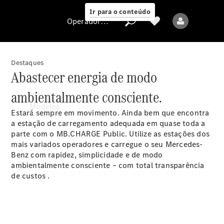
Ir para o conteúdo
Operadora/proteção de dados
Destaques
Abastecer energia de modo
Operadora/proteção
ambientalmente consciente.
de dados
Modelos
Estará sempre em movimento. Ainda bem que encontra
a estação de carregamento adequada em quase toda a
parte com o MB.CHARGE Public. Utilize as estações dos
mais variados operadores e carregue o seu Mercedes-
Benz com rapidez, simplicidade e de modo
ambientalmente consciente – com total transparência
de custos
.
Todos os modelos
Novos modelos