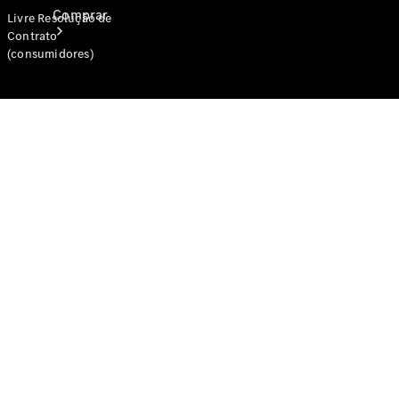
Comprar
Livre Resolução de
Contrato
(consumidores)
Encontrar
veículos
novos
Encontrar
veículos
usados
Corporativo
e frotas
Usados
certificados