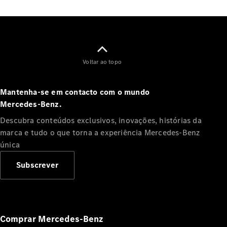
Todos os
Compactos
Classe A
Voltar ao topo
Limousine
compacta
Classe B
Mantenha-se em contacto com o mundo
Mercedes‑Benz.
Configurador
Descubra conteúdos exclusivos, inovações, histórias da
Showroom
marca e tudo o que torna a experiência Mercedes‑Benz
Online
única
Coupé
Subscrever
Comprar Mercedes-Benz
Todos os