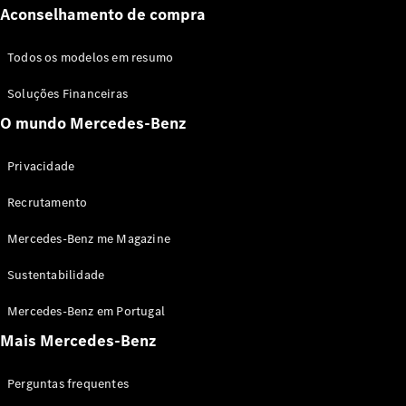
Cabrios
Aconselhamento de compra
CLE Cabrio
Mercedes-
Todos os modelos em resumo
AMG SL
Novo
Roadster
Soluções Financeiras
Mercedes-
O mundo Mercedes-Benz
Maybach SL
Monogram
Series
Privacidade
Recrutamento
Configurador
Showroom
Mercedes-Benz me Magazine
Online
Grand Limousine
Sustentabilidade
Mercedes-Benz em Portugal
Mais Mercedes-Benz
Perguntas frequentes