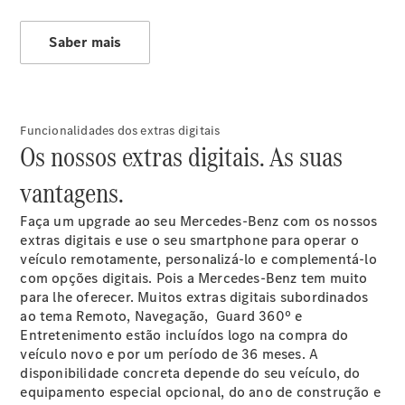
SUVs
EQE
Elétrico
Saber mais
SUV
EQS
Elétrico
SUV
Mercedes-
Maybach
Elétrico
Funcionalidades dos extras digitais
EQS SUV
Os nossos extras digitais. As suas
GLA
GLA
Novo
vantagens.
GLA
Novo
Elétrico
GLB
Elétrico
Faça um upgrade ao seu Mercedes-Benz com os nossos
GLB
Novo
extras digitais e use o seu smartphone para operar o
GLC
Elétrico
veículo remotamente, personalizá-lo e complementá-lo
GLC
com opções digitais. Pois a Mercedes-Benz tem muito
GLC Coupé
para lhe oferecer. Muitos extras digitais subordinados
GLE
Novo
ao tema Remoto, Navegação, Guard 360º e
GLE
Entretenimento estão incluídos logo na compra do
Novo
Coupé
veículo novo e por um período de 36
meses
. A
GLS
Novo
disponibilidade concreta depende do seu veículo, do
Mercedes-
equipamento especial opcional, do ano de construção e
Maybach
Novo