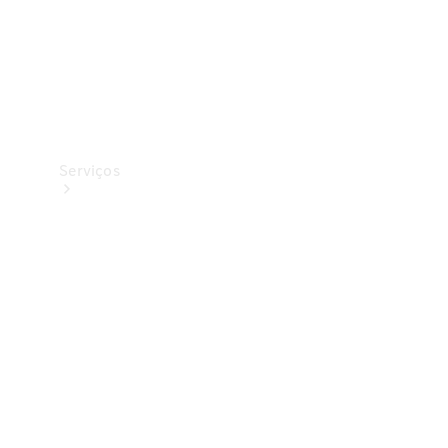
Serviços
Todos os
serviços
Soluções de
carregamento