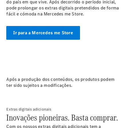
do país em que vive. Após decorrido o período inicial,
GLS
pode prolongar os extras digitais pretendidos de forma
Classe
fácil e cómoda na Mercedes me Store.
Elétrico
G
Classe G
Ir para a Mercedes me Store
Configurador
Showroom
Online
Station
Após a produção dos conteúdos, os produtos podem
ter sido sujeitos a modificações.
Todas as
Stations
Extras digitais adicionais
CLA
Inovações pioneiras. Basta comprar.
Shooting
Elétrico
Brake
Com os nossos extras digitais adicionais tem a