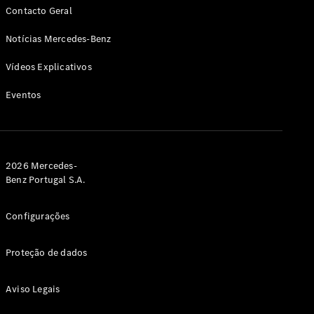
Contacto Geral
VLE
Novo
Elétrico
Notícias Mercedes-Benz
Configurador
Vídeos Explicativos
Showroom
Online
Eventos
Monovolume
2026 Mercedes-
Benz Portugal S.A.
Todos os
Monovolumes
Configurações
EQV
Elétrico
Classe V
Proteção de dados
Marco Polo
Aviso Legais
Configurador
Showroom