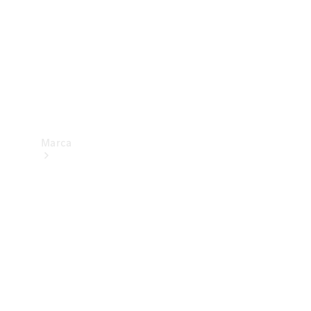
Marca
Sobre a
Mercedes-
Benz