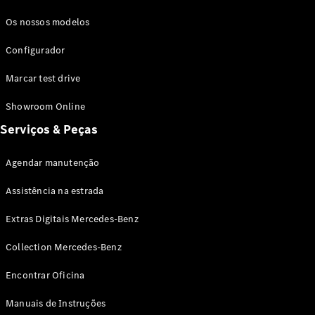
Coupés
CLE Coupé
Os nossos modelos
Mercedes-
AMG GT
Configurador
Coupé
Marcar test drive
Mercedes-
AMG GT 4
Novo
Elétrico
Showroom Online
portas
Coupé
Serviços & Peças
Configurador
Agendar manutenção
Showroom
Online
Assistência na estrada
Cabrio
Extras Digitais Mercedes-Benz
Collection Mercedes-Benz
Encontrar Oficina
Manuais de Instruções
Todos os