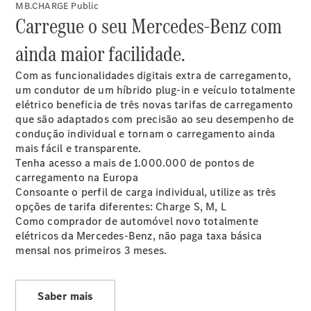
Modelos elétricos
MB.CHARGE Public
Modelos híbridos plug-in
Carregue o seu Mercedes-Benz com
ainda maior facilidade.
Limousine
Com as funcionalidades digitais extra de carregamento,
um condutor de um híbrido plug-in e veículo totalmente
elétrico beneficia de três novas tarifas de carregamento
que são adaptados com precisão ao seu desempenho de
condução individual e tornam o carregamento ainda
mais fácil e transparente.
Todas as
Tenha acesso a mais de 1.000.000 de pontos de
Limousines
carregamento na Europa
CLA
Elétrico
Consoante o perfil de carga individual, utilize as três
CLA
opções de tarifa diferentes: Charge S, M, L
Classe C
Como comprador de automóvel novo totalmente
Limousine
elétricos da Mercedes-Benz, não paga taxa básica
Classe C
Novo
Elétrico
mensal nos primeiros 3 meses.
Limousine
EQE
Elétrico
Limousine
Saber mais
EQS
Novo
Elétrico