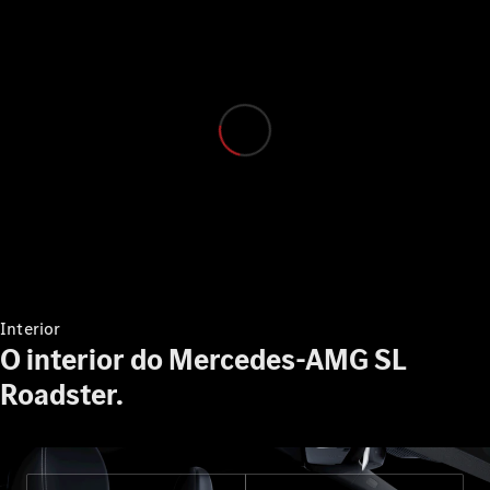
Configurador
Showroom
Online
Monovolume
Todos os
Monovolumes
EQV
Elétrico
Interior
Classe V
O interior do Mercedes-AMG SL
Marco Polo
Roadster.
Configurador
Showroom
Online