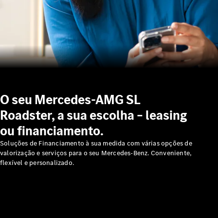
e serviços
de
reparação
Assistência
em estrada
Seguro
Aplicações
Mercedes-
O seu Mercedes-AMG SL
Benz
Manuais do
Roadster, a sua escolha – leasing
condutor
ou financiamento.
Soluções de Financiamento à sua medida com várias opções de
Apoio ao
valorização e serviços para o seu Mercedes-Benz. Conveniente,
cliente e
flexível e personalizado.
contacto
Garantias