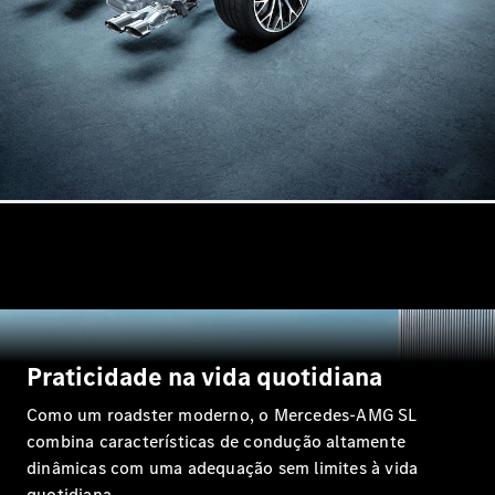
Shooting
Novo
Brake
Classe C
Station
Classe C
All-Terrain
Classe
E
Novo
Station
Classe E
All-
Novo
Terrain
Configurador
Showroom
Online
Praticidade na vida quotidiana
Compacto
Como um roadster moderno, o Mercedes-AMG SL
combina características de condução altamente
dinâmicas com uma adequação sem limites à vida
quotidiana.