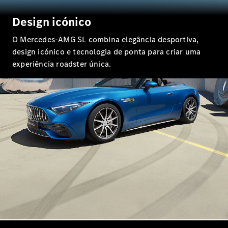
Classe E
Novo
Limousine
Design icónico
Classe S
Classe S
O Mercedes-AMG SL combina elegância desportiva,
Limousine
design icónico e tecnologia de ponta para criar uma
Mercedes-
experiência roadster única.
Maybach
Novo
Classe S
Configurador
Showroom
Online
SUV
Todos os
SUVs