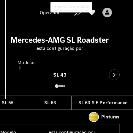
Ir para o conteúdo
Operadora/proteção de dados
Mercedes-AMG SL Roadster
esta configuração por
Operadora/proteção
de dados
Modelos
SL 43
SL 55
SL 63
SL 63 S E Performance
Todos os modelos
Novos modelos
Pinturas
Modelos elétricos
Modelo
esta configuração por