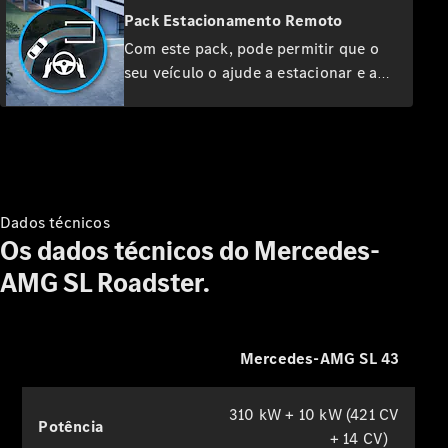
Test Drive
Pack Estacionamento Remoto
Soluções
Com este pack, pode permitir que o
Financeiras
seu veículo o ajude a estacionar e a
e de
manobrar numa variedade de
Mobilidade
situações. Basta decidir qual serviço
você gostaria de utilizar: Assistente de
Funcionalidades
estacionamento ativo para estacionar
Extras Digitais
com o toque de um botão, ou
Contratos
Assistente de estacionamento de
de serviço
Dados técnicos
Acessórios
memória para o seu espaço de
Os dados técnicos do Mercedes-
&
estacionamento privado.
AMG SL Roadster.
Collection
Mercedes-
Benz
Mercedes-AMG SL 43
310 kW + 10 kW (421 CV
Potência
+ 14 CV)