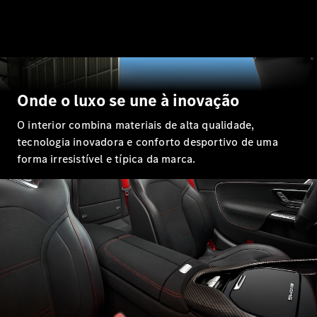
EQE
Elétrico
SUV
EQS
Elétrico
SUV
Mercedes-
Maybach
Elétrico
Onde o luxo se une à inovação
EQS SUV
GLA
O interior combina materiais de alta qualidade,
GLA
Novo
tecnologia inovadora e conforto desportivo de uma
GLA
Novo
Elétrico
GLB
forma irresistível e típica da marca.
Elétrico
GLB
Novo
GLC
Elétrico
GLC
GLC Coupé
GLE
Novo
GLE
Novo
Coupé
GLS
Novo
Mercedes-
Maybach
Novo