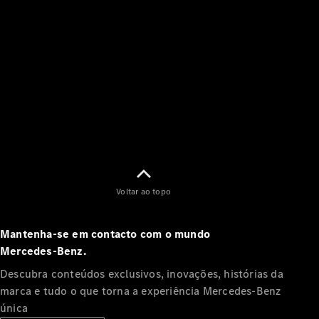
à condução
e segurança
Multimédia
MBUX
Atualizações
“over-the-
air”
Design e
Inovação
Sustentabilidade
Mobilidade
elétrica
Mercedes-
Voltar ao topo
Benz
Portugal
Mantenha-se em contacto com o mundo
Mercedes‑Benz.
Descubra conteúdos exclusivos, inovações, histórias da
marca e tudo o que torna a experiência Mercedes‑Benz
única