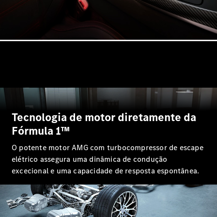
GLS
Classe
Elétrico
G
Classe G
Configurador
Showroom
Online
Station
Tecnologia de motor diretamente da
Fórmula 1™
O potente motor AMG com turbocompressor de escape
Todas as
elétrico assegura uma dinâmica de condução
Stations
excecional e uma capacidade de resposta espontânea.
CLA
Shooting
Elétrico
Brake
CLA