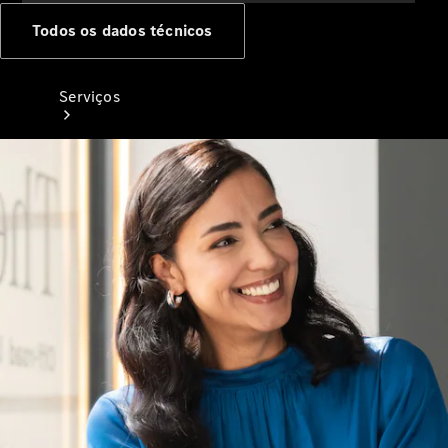
Todos os dados técnicos
Serviços
Todos os
serviços
Soluções de
carregamento
Agendar a
sua
manutenção
Assistência