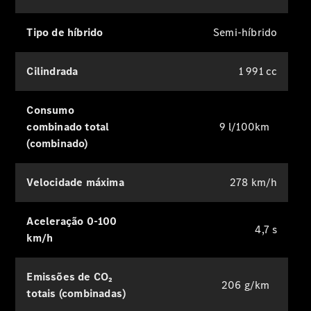
Tipo de híbrido
Semi-híbrido
Cilindrada
1 991 cc
Pneus
Acessórios
Consumo
Originais
combinado total
9 l/100km
Equipamento
(combinado)
de
carregamento
Collection
Velocidade máxima
278 km/h
Mercedes-
Benz
Produtos de
Aceleração 0-100
4,7 s
conservação
km/h
Emissões de CO₂
206 g/km
totais (combinadas)