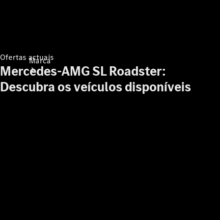
Ofertas actuais
Marca
Mercedes-AMG SL Roadster:
Descubra os veículos disponíveis
Sobre a
Mercedes-
Benz