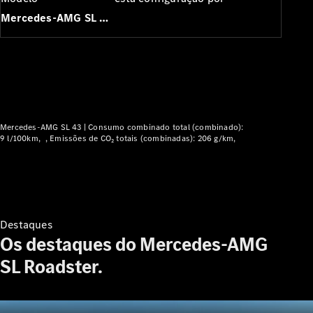
Modelos híbridos plug-in
Mercedes-AMG SL Roadster
Limousine
Mercedes-AMG SL 43 |
Consumo combinado total (combinado):
9 l/100km
Emissões de CO₂ totais (combinadas): 206 g/km
Todas as
Limousines
CLA
Elétrico
CLA
Classe C
Limousine
Destaques
Classe C
Os destaques do Mercedes-AMG
Novo
Elétrico
Limousine
SL Roadster.
EQE
Elétrico
Limousine
EQS
Novo
Elétrico
Limousine