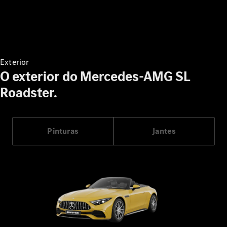
CLE Cabrio
Mercedes-
AMG SL
Novo
Roadster
Mercedes-
Maybach SL
Exterior
Monogram
O exterior do Mercedes-AMG SL
Series
Roadster.
Configurador
Showroom
Online
Pinturas
Jantes
Grand Limousine
VLE
Novo
Elétrico