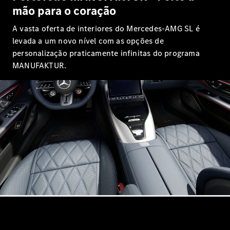
CLE Coupé
mão para o coração
Mercedes-
AMG GT
A vasta oferta de interiores do Mercedes-AMG SL é
Coupé
levada a um novo nível com as opções de
Mercedes-
personalização praticamente infinitas do programa
AMG GT 4
Novo
Elétrico
MANUFAKTUR.
portas
Coupé
Configurador
Showroom
Online
Cabrio
Todos os
Cabrios