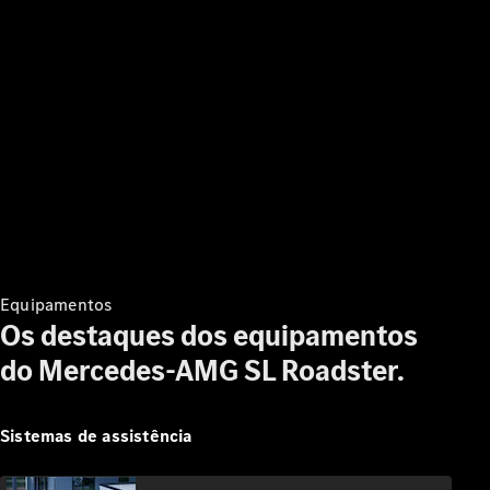
Encontrar
veículos
novos
Encontrar
veículos
usados
Equipamentos
Corporativo
Os destaques dos equipamentos
e frotas
Usados
do Mercedes-AMG SL Roadster.
certificados
Sistemas de assistência
Configurador
e preços
Marcar um