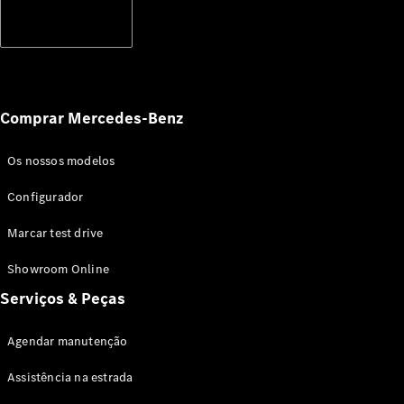
Subscrever
Notícias e
eventos
Recrutamento
Experiência
Comprar Mercedes-Benz
Mercedes-
Benz
Apoio ao
Os nossos modelos
Cliente
Configurador
Marcar test drive
Showroom Online
Serviços & Peças
Agendar manutenção
Assistência na estrada