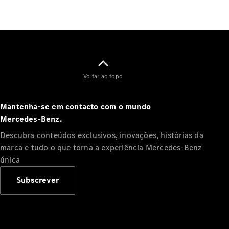
Voltar ao topo
Notícias e
eventos
Mantenha-se em contacto com o mundo
Recrutamento
Mercedes‑Benz.
Experiência
Mercedes-
Descubra conteúdos exclusivos, inovações, histórias da
Benz
marca e tudo o que torna a experiência Mercedes‑Benz
Apoio ao
única
Cliente
Subscrever