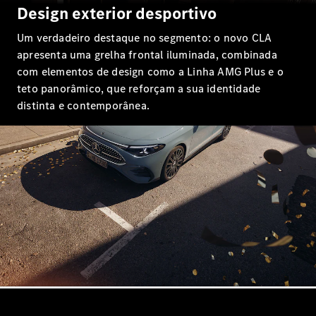
Limousine
Design exterior desportivo
Classe E
Novo
Limousine
Um verdadeiro destaque no segmento: o novo CLA
Classe S
apresenta uma grelha frontal iluminada, combinada
Classe S
com elementos de design como a Linha AMG Plus e o
Limousine
teto panorâmico, que reforçam a sua identidade
Mercedes-
distinta e contemporânea.
Maybach
Novo
Classe S
Configurador
Showroom
Online
SUV
Todos os