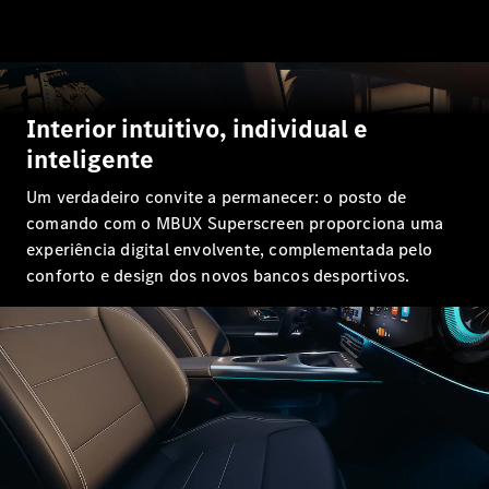
SUVs
EQE
Elétrico
SUV
EQS
Elétrico
SUV
Mercedes-
Interior intuitivo, individual e
Maybach
Elétrico
inteligente
EQS SUV
GLA
Um verdadeiro convite a permanecer: o posto de
GLA
Novo
comando com o MBUX Superscreen proporciona uma
GLA
Novo
Elétrico
experiência digital envolvente, complementada pelo
GLB
Elétrico
conforto e design dos novos bancos desportivos.
GLB
Novo
GLC
Elétrico
GLC
GLC Coupé
GLE
Novo
GLE
Novo
Coupé
GLS
Novo
Mercedes-
Maybach
Novo