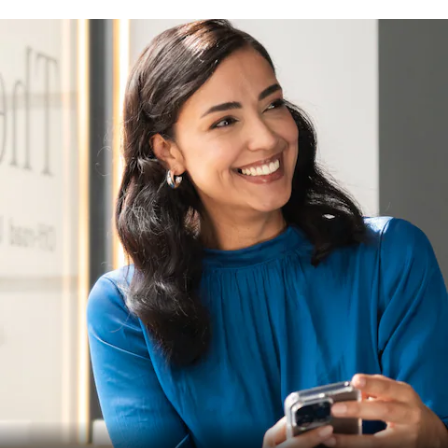
Agendar a
sua
manutenção
Assistência
e serviços
de
reparação
Assistência
em estrada
Seguro
Aplicações
Mercedes-
Benz
Manuais do
condutor
Apoio ao
cliente e
contacto
Garantias