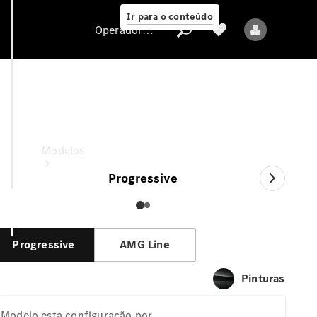
Ir para o conteúdo
Operadora/proteção de dados
CLA
esta configuração por
Operadora/proteção
de dados
Modelos
Progressive
Progressive
AMG Line
Todos os modelos
Pinturas
Novos modelos
Modelo
esta configuração por