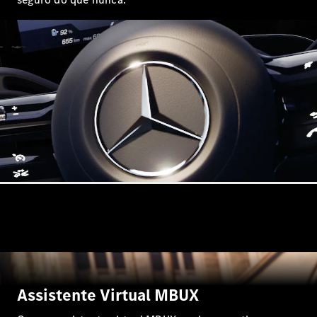
Todos os
Compactos
Classe A
Limousine
compacta
Classe B
Configurador
Showroom
Online
Coupé
Assistente Virtual MBUX
Todos os