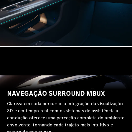
CLA
Shooting
Novo
Brake
Classe C
Station
Classe C
All-Terrain
Classe
E
Novo
Station
Classe E
All-
Novo
Terrain
Configurador
NAVEGAÇÃO SURROUND MBUX
Showroom
Online
Clareza em cada percurso: a integração da visualização
Compacto
3D e em tempo real com os sistemas de assistência à
condução oferece uma perceção completa do ambiente
envolvente, tornando cada trajeto mais intuitivo e
seguro do que nunca.