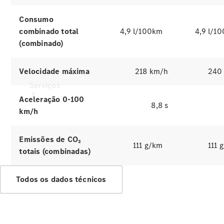
Consumo
combinado total
4,9 l/100km
4,9 l/1
(combinado)
Velocidade máxima
218 km/h
240
Serviços
Aceleração 0-100
8,8 s
km/h
Emissões de CO₂
111 g/km
111 
totais (combinadas)
Todos os
serviços
Todos os dados técnicos
Soluções de
carregamento