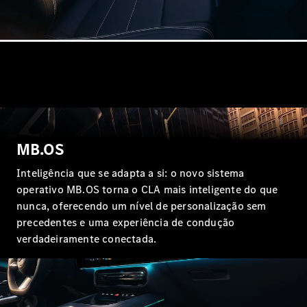
GLS
Classe
Elétrico
G
Classe G
Configurador
Showroom
Online
Station
MB.OS
Inteligência que se adapta a si: o novo sistema
operativo MB.OS torna o CLA mais inteligente do que
nunca, oferecendo um nível de personalização sem
precedentes e uma experiência de condução
Todas as
verdadeiramente conectada.
Stations
CLA
Shooting
Elétrico
Brake