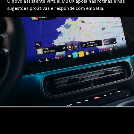
O novo assistente virtual MBUX apoia nas rotinas e nas
Coupés
sugestões proativas e responde com empatia.
CLE Coupé
Mercedes-
AMG GT
Coupé
Mercedes-
AMG GT 4
Novo
Elétrico
portas
Coupé
Configurador
Showroom
Online
Cabrio
Todos os