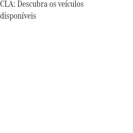
CLA: Descubra os veículos
disponíveis
Sobre nós
AMG
MAYBACH
Tecnologia
e
inovações