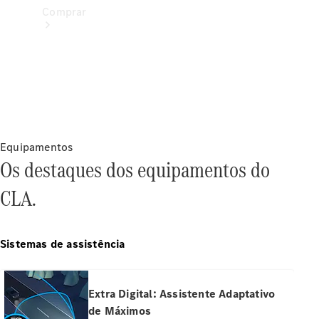
Comprar
Encontrar
veículos
Equipamentos
novos
Os destaques dos equipamentos do
Encontrar
veículos
CLA.
usados
Corporativo
Sistemas de assistência
e frotas
Usados
certificados
Extra Digital: Assistente Adaptativo
de Máximos