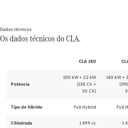
panorâmica da câmara de 360° e torna
desconhecida.
o estacionamento e as manobras ainda
mais convenientes para si. Com as
diferentes perspetivas da câmara de
360° no display central, pode estar
Dados técnicos
atento ao espaço envolvente do
Os dados técnicos do CLA.
veículo ao estacionar.
Pneus
CLA 180
CL
Acessórios
Originais
Equipamento
100 kW + 22 kW
140 kW + 
de
Potência
(136 CV +
(19
carregamento
30 CV)
3
Collection
Mercedes-
Benz
Tipo de híbrido
Full Hybrid
Full 
Produtos de
conservação
Cilindrada
1 499 cc
1 