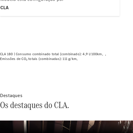
Modelos elétricos
Modelos híbridos plug-in
CLA
Limousine
CLA 180 |
Consumo combinado total (combinado): 4,9 l/100km
Emissões de CO₂ totais (combinadas): 111 g/km
Todas as
Limousines
CLA
Elétrico
CLA
Classe C
Destaques
Limousine
Os destaques do CLA.
Classe C
Novo
Elétrico
Limousine
EQE
Elétrico
Limousine
EQS
Novo
Elétrico